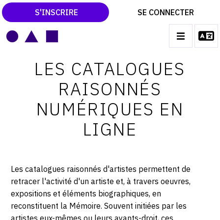
S'INSCRIRE
SE CONNECTER
LE MAGAZINE
Main
LES CATALOGUES
navigation
CATALOGUES RAISONNÉS
RAISONNÉS
LES EXPOSITIONS
NUMÉRIQUES EN
LES VERNISSAGES
LIGNE
ARCHIVES DES EXPOSITIONS
ACTUALITÉS DU MONDE DE L'ART
Les catalogues raisonnés d'artistes permettent de
LIBRAIRIE : LIVRES & CATALOGUES
retracer l'activité d'un artiste et, à travers oeuvres,
LEXIQUE ARTISTIQUE
expositions et éléments biographiques, en
reconstituent la Mémoire. Souvent initiées par les
artistes eux-mêmes ou leurs ayants-droit, ces