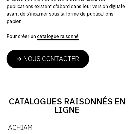
SERVICES
publications existent d'abord dans leur version digitale
avant de s'incarner sous la forme de publications
papier.
CRÉER SON CATALOGUE RAISONNÉ
ABONNEMENTS DÉDIÉS AUX GALERISTES
Pour créer un
catalogue raisonné
CRÉER SON SITE ARTISTE
CRÉER SON CATALOGUE D'EXPO
➔ NOUS CONTACTER
PUBLIER SES EXPOSITIONS
DEVENIR CONTRIBUTEUR
CATALOGUES RAISONNÉS EN
À PROPOS
LIGNE
L'ÉQUIPE OAM
ACHIAM
À PROPOS D'OAM