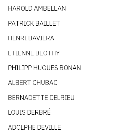
HAROLD AMBELLAN
CONTACT
CGU
PATRICK BAILLET
CGV
HENRI BAVIERA
ETIENNE BEOTHY
SUIVEZ-NOUS
PHILIPP HUGUES BONAN
INSTAGRAM
ALBERT CHUBAC
FACEBOOK
TWITTER
BERNADETTE DELRIEU
PINTEREST
LOUIS DERBRÉ
ADOLPHE DEVILLE