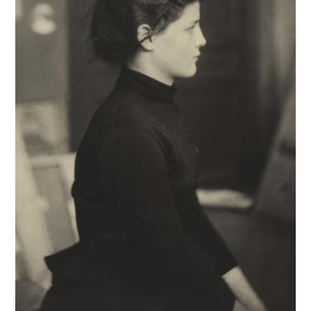
SERVICES
CRÉER SON CATALOGUE RAISONNÉ
ABONNEMENTS DÉDIÉS AUX GALERISTES
CRÉER SON SITE ARTISTE
CRÉER SON CATALOGUE D'EXPO
PUBLIER SES EXPOSITIONS
DEVENIR CONTRIBUTEUR
À PROPOS
L'ÉQUIPE OAM
À PROPOS D'OAM