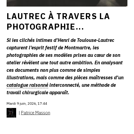
CONTACT
LAUTREC À TRAVERS LA
CGU
PHOTOGRAPHIE...
CGV
Si les clichés intimes d’Henri de Toulouse-Lautrec
capturent l’esprit festif de Montmartre, les
SUIVEZ-NOUS
photographies de ses modèles prises au cœur de son
atelier révèlent une tout autre ambition. En analysant
ces documents non plus comme de simples
INSTAGRAM
illustrations, mais comme des pièces maîtresses d’un
FACEBOOK
catalogue raisonné
interconnecté, une méthode de
travail chirurgicale apparaît.
TWITTER
Mardi 9 juin, 2026, 17:44
PINTEREST
|
Patrice Masson