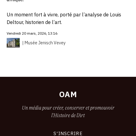
Un moment fort à vivre, porté par l’analyse de Louis
Deltour, historien de l’art.
Vendredi 20 mars, 2026, 13:16
| Musée Jenisch Vevey
Afficher
Navigation
plus
des
OAM
pages
Un média pour créer, conserver et promouvoir
l'Histoire de l'Art
S'INSCRIRE