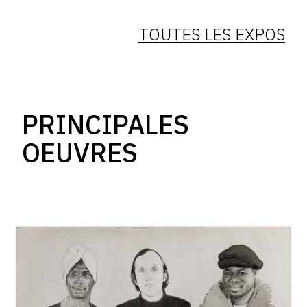
TOUTES LES EXPOS
PRINCIPALES
OEUVRES
Catalogue
raisonné,
Claude
Grobéty,
Beny,
P.
Bernard,
Gally