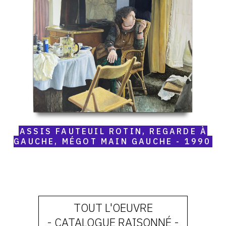
Assis
fauteuil
rotin,
regarde
à
gauche,
mégot
main
gauche
-
1990
ASSIS FAUTEUIL ROTIN, REGARDE À
GAUCHE, MÉGOT MAIN GAUCHE - 1990
TOUT L'OEUVRE
- CATALOGUE RAISONNÉ -