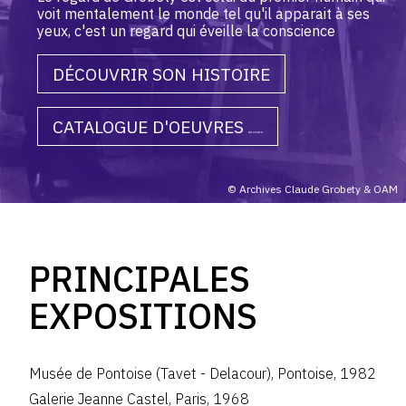
voit mentalement le monde tel qu'il apparait à ses
yeux, c'est un regard qui éveille la conscience
DÉCOUVRIR SON HISTOIRE
CATALOGUE D'OEUVRES
en cours
© Archives Claude Grobety & OAM
PRINCIPALES
EXPOSITIONS
Musée de Pontoise (Tavet - Delacour)
,
Pontoise
,
1982
Galerie Jeanne Castel
,
Paris
,
1968