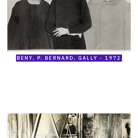
-
1972
BENY, P. BERNARD, GALLY - 1972
Catalogue
raisonné,
Claude
Grobéty,
Assis
devant
bureau