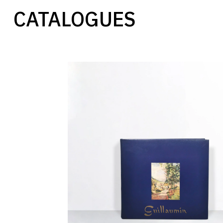
CATALOGUES
g.serret
/
d.fabiani,
catalogue
raisonné
armand
guillaumin