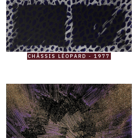
CHÂSSIS LÉOPARD - 1977
Catalogue
raisonné,
Robert
Malaval,
Radium
-
1977