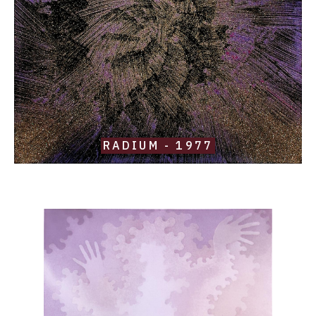
RADIUM - 1977
Catalogue
raisonné,
Robert
Malaval,
Mademoiselle
Dynamite
-
1968