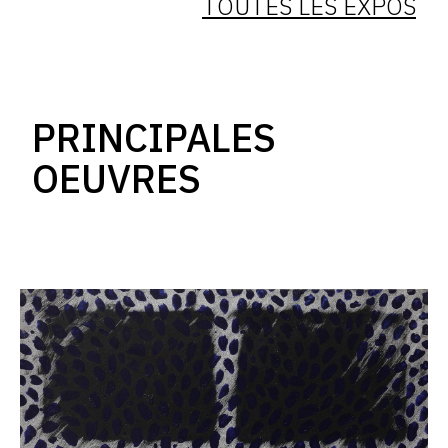
TOUTES LES EXPOS
PRINCIPALES
OEUVRES
Catalogue
raisonné,
Robert
Malaval,
Châssis
léopard
-
1977