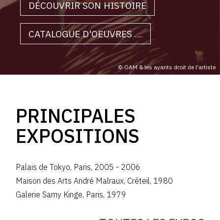
DÉCOUVRIR SON HISTOIRE
CATALOGUE D'OEUVRES
en cours
© OAM & les ayants droit de l'artiste
PRINCIPALES
EXPOSITIONS
Palais de Tokyo
,
Paris
,
2005
-
2006
Maison des Arts André Malraux
,
Créteil
,
1980
Galerie Samy Kinge
,
Paris
,
1979