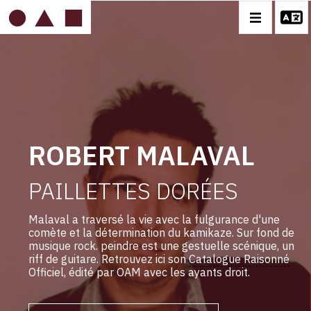
IMAGE
MOBILE
ROBERT MALAVAL
ROBERT MALAVAL
BIOGRAPHIE
PAILLETTES DORÉES
CATALOGUE DES OEUVRES
CONTACT
Malaval a traversé la vie avec la fulgurance d'une
comète et la détermination du kamikaze. Sur fond de
musique rock. peindre est une gestuelle scénique, un
riff de guitare. Retrouvez ici son
Catalogue Raisonné
Officiel, édité par OAM avec les ayants droit.