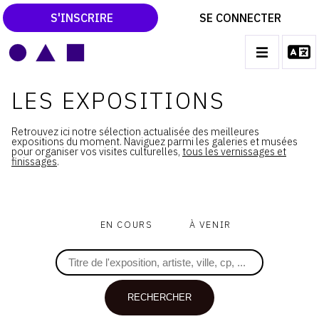
S'INSCRIRE
SE CONNECTER
LE MAGAZINE
Main
LES EXPOSITIONS
navigation
CATALOGUES RAISONNÉS
Retrouvez ici notre sélection actualisée des meilleures
LES EXPOSITIONS
expositions du moment. Naviguez parmi les galeries et musées
pour organiser vos visites culturelles,
tous les vernissages et
finissages
.
LES VERNISSAGES
ARCHIVES DES EXPOSITIONS
ACTUALITÉS DU MONDE DE L'ART
EN COURS
À VENIR
LIBRAIRIE : LIVRES & CATALOGUES
LEXIQUE ARTISTIQUE