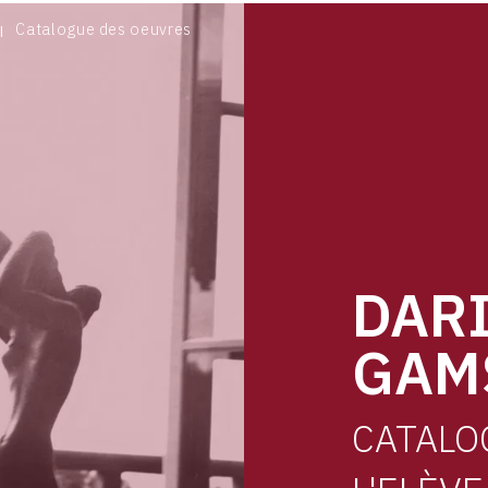
LES STATUES DES ANNÉES 1940
Catalogue des oeuvres
LES STATUES DES ANNÉES 1950
LES STATUES DES ANNÉES 1960
LES STATUES DES ANNÉES 1970 ET 1980
LES MÉDAILLES
LES SIGNES DU ZODIAQUE
CÉRAMIQUES ET ARTS DE LA TABLE
LES BIJOUX
CROQUIS ET DESSINS
CROIX ET PENDENTIFS BAROQUES (DESSINS SUR CALQUES
DAR
LES ÉCRITS
DOCUMENTS PERSONNELS
GAM
CONTACT
CATALO