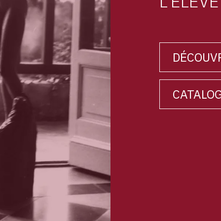
L'ELÈV
DÉCOUVR
CATALOG