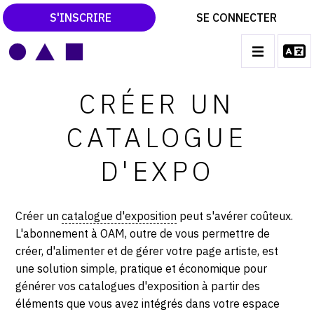
S'INSCRIRE
SE CONNECTER
LE MAGAZINE
Main
navigation
CRÉER UN
CATALOGUES RAISONNÉS
CATALOGUE
LES EXPOSITIONS
D'EXPO
LES VERNISSAGES
ARCHIVES DES EXPOSITIONS
Créer un
catalogue d'exposition
peut s'avérer coûteux.
ACTUALITÉS DU MONDE DE L'ART
L'abonnement à OAM, outre de vous permettre de
LIBRAIRIE : LIVRES & CATALOGUES
créer, d'alimenter et de gérer votre page artiste, est
une solution simple, pratique et économique pour
LEXIQUE ARTISTIQUE
générer vos catalogues d'exposition à partir des
éléments que vous avez intégrés dans votre espace