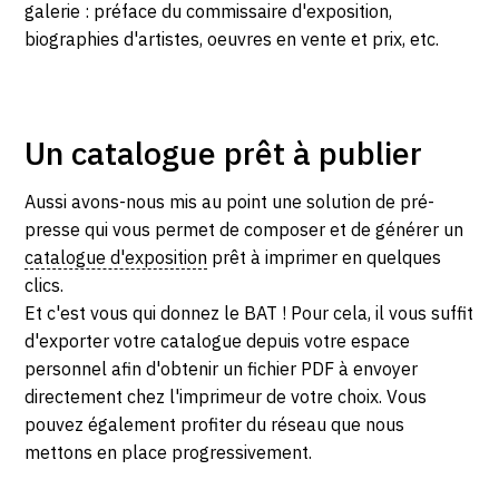
galerie : préface du commissaire d'exposition,
SERVICES
biographies d'artistes, oeuvres en vente et prix, etc.
CRÉER SON CATALOGUE RAISONNÉ
ABONNEMENTS DÉDIÉS AUX GALERISTES
Un catalogue prêt à publier
CRÉER SON SITE ARTISTE
Aussi avons-nous mis au point une solution de pré-
CRÉER SON CATALOGUE D'EXPO
presse qui vous permet de composer et de générer un
PUBLIER SES EXPOSITIONS
catalogue d'exposition
prêt à imprimer en quelques
clics.
DEVENIR CONTRIBUTEUR
Et c'est vous qui donnez le BAT ! Pour cela, il vous suffit
d'exporter votre catalogue depuis votre espace
personnel afin d'obtenir un fichier PDF à envoyer
À PROPOS
directement chez l'imprimeur de votre choix. Vous
pouvez également profiter du réseau que nous
L'ÉQUIPE OAM
mettons en place progressivement.
À PROPOS D'OAM