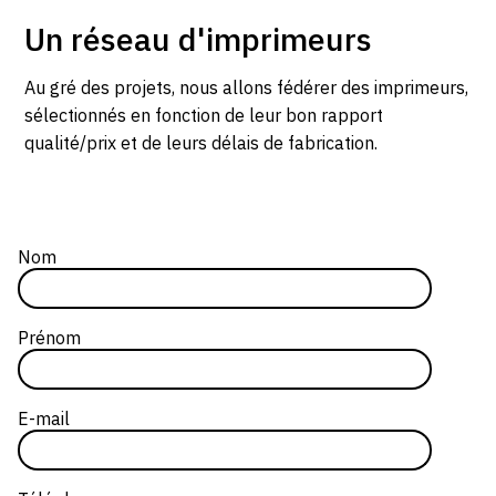
Un réseau d'imprimeurs
CONTACT
CGU
Au gré des projets, nous allons fédérer des imprimeurs,
sélectionnés en fonction de leur bon rapport
CGV
qualité/prix et de leurs délais de fabrication.
SUIVEZ-NOUS
Nom
INSTAGRAM
webform
FACEBOOK
Prénom
TWITTER
PINTEREST
E-mail