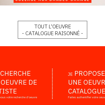
TOUT L'OEUVRE
- CATALOGUE RAISONNÉ -
CHERCHE
PROPOSE
JE
 OEUVRE DE
UNE OEUVR
TISTE
CATALOGUE
nous votre recherche d'oeuvre
Faites authentifier votre oeu