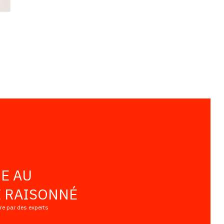
E AU
 RAISONNÉ
vre par des experts