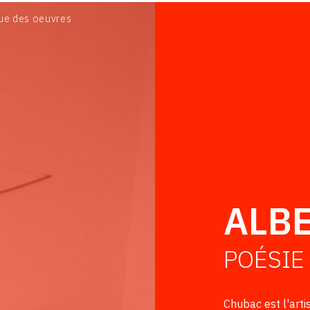
BIOGRAPHIE
ue des oeuvres
CATALOGUE DES OEUVRES
CONTACT
ALB
POÉSIE
Chubac est l'arti