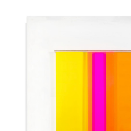
Catalogue
raisonné,
Albert
Chubac,
Sculpture
modifiable
orange,
jaune,
rose