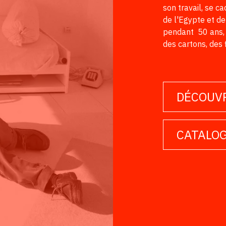
son travail, se 
de l'Egypte et de
pendant 50 ans, i
des cartons, des 
DÉCOUVR
CATALOG