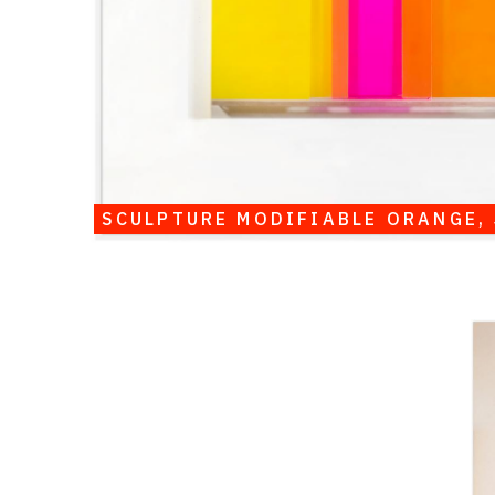
SCULPTURE MODIFIABLE ORANGE, 
Catalogue
raisonné,
Albert
Chubac,
Collage
aux
bandes
orange