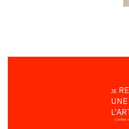
RE
JE
UNE
L'AR
Confiez-