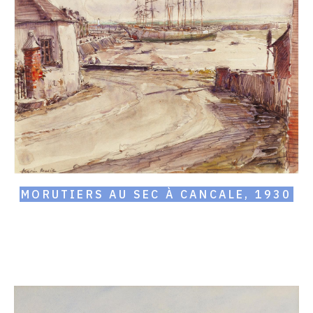
au
sec
à
Cancale,
1930
MORUTIERS AU SEC À CANCALE, 1930
Catalogue
raisonné,
Marin
Marie,