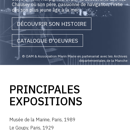
Chausey où son père, passionné de navigation, l'initie
dès son plus jeune âge à la mer.
DÉCOUVRIR SON HISTOIRE
CATALOGUE D'OEUVRES
© OAM & Association Marin Marie en partenariat avec les Archives
départementales de la Manche
PRINCIPALES
EXPOSITIONS
Musée de la Marine
,
Paris
,
1989
Le Goupy
,
Paris
,
1929