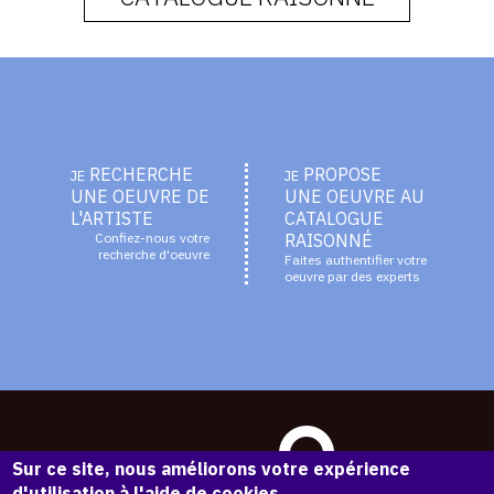
RECHERCHE
PROPOSE
JE
JE
UNE OEUVRE DE
UNE OEUVRE AU
L'ARTISTE
CATALOGUE
Confiez-nous votre
RAISONNÉ
recherche d'oeuvre
Faites authentifier votre
oeuvre par des experts
Sur ce site, nous améliorons votre expérience
d'utilisation à l'aide de cookies