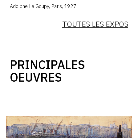
Adolphe Le Goupy
,
Paris
,
1927
TOUTES LES EXPOS
PRINCIPALES
OEUVRES
Catalogue
raisonné,
Marin
Marie,
Cargo
au