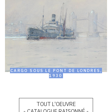
Cargo
sous
le
pont
de
Londres,
1930
CARGO SOUS LE PONT DE LONDRES,
1930
TOUT L'OEUVRE
- CATALOGUE RAISONNÉ -