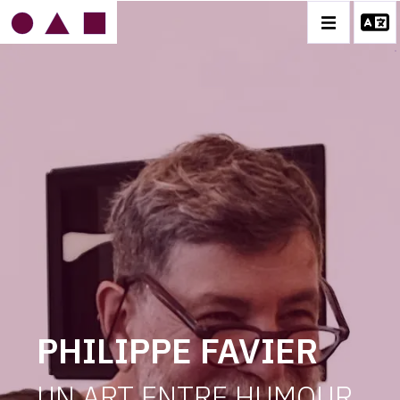
IMAGE
MOBILE
PHILIPPE FAVIER
BIOGRAPHIE
CATALOGUE DES OEUVRES
CONTACT
PHILIPPE FAVIER
UN ART ENTRE HUMOUR