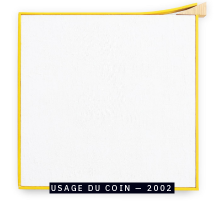
Catalogue
raisonné,
André
Stempfel,
Usage
du
coin
—
2002
USAGE DU COIN — 2002