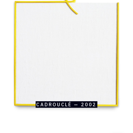
raisonné,
André
Stempfel,
Cadrouclé
—
2002
CADROUCLÉ — 2002