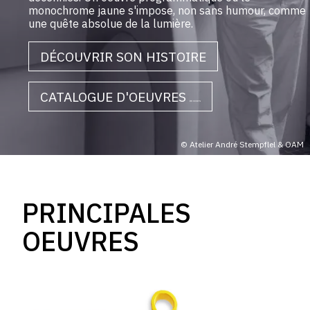
monochrome jaune s'impose, non sans humour, comme
une quête absolue de la lumière.
DÉCOUVRIR SON HISTOIRE
CATALOGUE D'OEUVRES
en cours
© Atelier André Stempflel & OAM
PRINCIPALES
OEUVRES
Catalogue