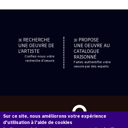
RECHERCHE
PROPOSE
JE
JE
UNE OEUVRE DE
UNE OEUVRE AU
L'ARTISTE
CATALOGUE
Confiez-nous votre
RAISONNÉ
recherche d'oeuvre
Faites authentifier votre
oeuvre par des experts
Sur ce site, nous améliorons votre expérience
d'utilisation à l'aide de cookies
ACCÉDER