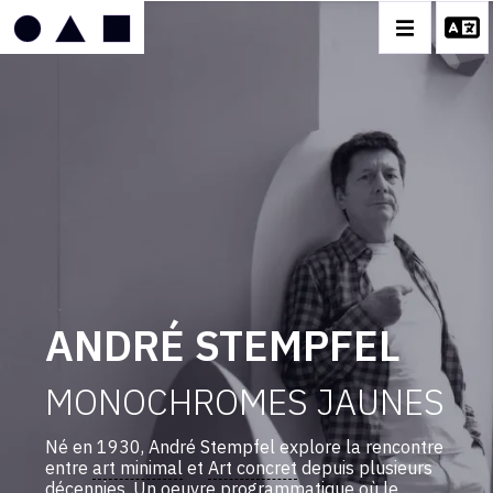
IMAGE
MOBILE
ANDRÉ STEMPFEL
BIOGRAPHIE
CATALOGUE DES OEUVRES
ANDRÉ STEMPFEL
CONTACT
MONOCHROMES JAUNES
Né en 1930, André Stempfel explore la rencontre
entre
art minimal
et
Art concret
depuis plusieurs
décennies. Un oeuvre programmatique où le