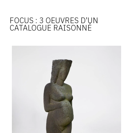
FOCUS : 3 OEUVRES D'UN
CATALOGUE RAISONNÉ
Achiam,
femme
enceinte
(basalte)
-
1952