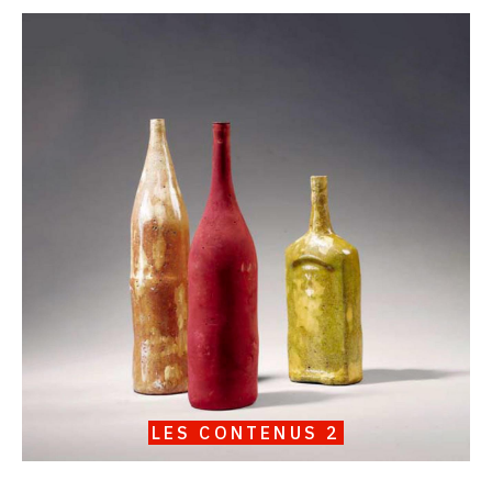
Catalogue
raisonné,
Serge
III
Oldenbourg,
Les
Contenus
2
LES CONTENUS 2