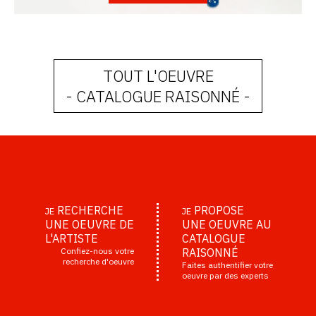
TOUT L'OEUVRE
- CATALOGUE RAISONNÉ -
RECHERCHE
PROPOSE
JE
JE
UNE OEUVRE DE
UNE OEUVRE AU
L'ARTISTE
CATALOGUE
Confiez-nous votre
RAISONNÉ
recherche d'oeuvre
Faites authentifier votre
oeuvre par des experts