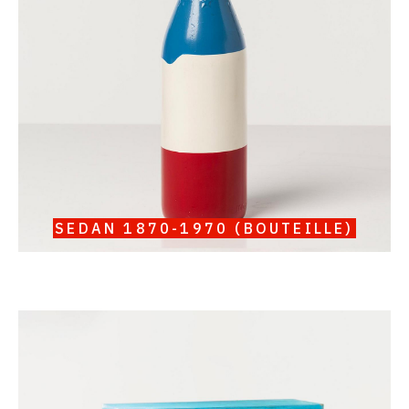
1970
(bouteille)
SEDAN 1870-1970 (BOUTEILLE)
Catalogue
raisonné,
Serge
III
Oldenbourg,