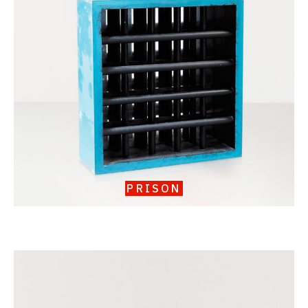
Prison
PRISON
Catalogue
raisonné,
Serge
III