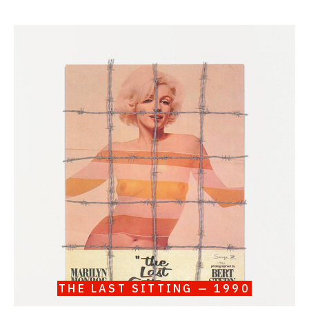
Catalogue
raisonné,
Serge
III
Oldenbourg,
The
Last
Sitting
—
1990
THE LAST SITTING — 1990