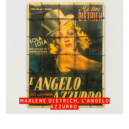
Catalogue
raisonné,
Serge
III
Oldenbourg,
Marlene
Dietrich,
L'Angelo
Azzurro
MARLENE DIETRICH, L'ANGELO
AZZURRO