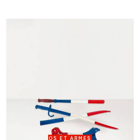
Catalogue
raisonné,
Serge
III
Oldenbourg,
Os
et
Armes
OS ET ARMES