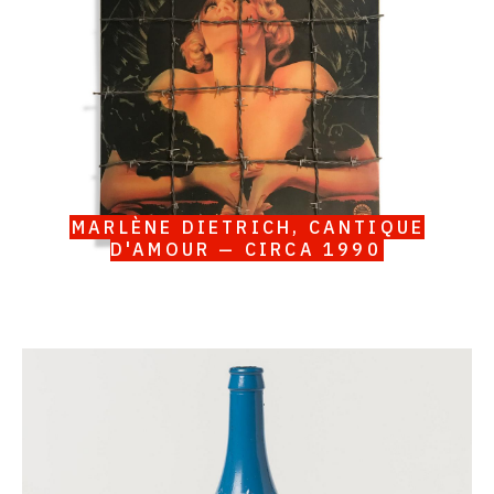
d'amour
—
circa
1990
MARLÈNE DIETRICH, CANTIQUE
D'AMOUR — CIRCA 1990
Catalogue
raisonné,
Serge
III
Oldenbourg,
Sedan
1870-