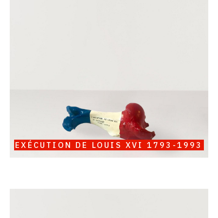
Oldenbourg,
Exécution
de
Louis
XVI
1793-
1993
EXÉCUTION DE LOUIS XVI 1793-1993
Catalogue
raisonné,
Serge