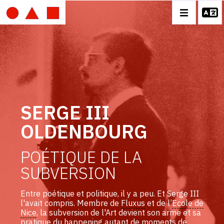
IMAGE
MOBILE
SERGE III OLDENBOURG
SERGE III
BIOGRAPHIE
OLDENBOURG
CATALOGUE DES OEUVRES
POÉTIQUE DE LA
CONTACT
SUBVERSION
Entre poétique et politique, il y a peu. Et Serge III
l'avait compris. Membre de
Fluxus
et de l’
Ecole de
Nice
, la subversion de l'Art devient son arme et sa
pratique du
happening
autant de moments de