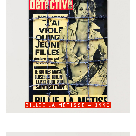
raisonné,
Serge
III
Oldenbourg,
Billie
la
Métisse
—
1990
BILLIE LA MÉTISSE — 1990