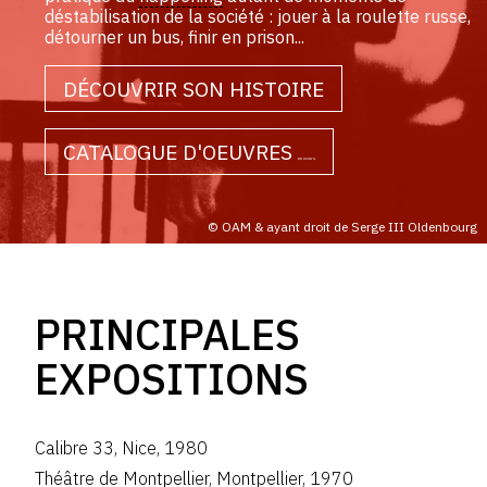
déstabilisation de la société : jouer à la roulette russe,
détourner un bus, finir en prison...
DÉCOUVRIR SON HISTOIRE
CATALOGUE D'OEUVRES
en cours
© OAM & ayant droit de Serge III Oldenbourg
PRINCIPALES
EXPOSITIONS
Calibre 33
,
Nice
,
1980
Théâtre de Montpellier
,
Montpellier
,
1970