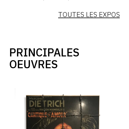
TOUTES LES EXPOS
PRINCIPALES
OEUVRES
Catalogue
raisonné,
Serge
III
Oldenbourg,
Marlène
Dietrich,
Cantique