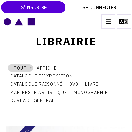
S'INSCRIRE
SE CONNECTER
LE MAGAZINE
Main
LIBRAIRIE
navigation
CATALOGUES RAISONNÉS
LES EXPOSITIONS
- TOUT -
AFFICHE
LES VERNISSAGES
CATALOGUE D'EXPOSITION
ARCHIVES DES EXPOSITIONS
CATALOGUE RAISONNÉ
DVD
LIVRE
ACTUALITÉS DU MONDE DE L'ART
MANIFESTE ARTISTIQUE
MONOGRAPHIE
OUVRAGE GÉNÉRAL
LIBRAIRIE : LIVRES & CATALOGUES
LEXIQUE ARTISTIQUE