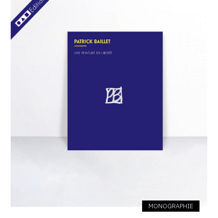
SERVICES
CRÉER SON CATALOGUE RAISONNÉ
ABONNEMENTS DÉDIÉS AUX GALERISTES
CRÉER SON SITE ARTISTE
CRÉER SON CATALOGUE D'EXPO
PUBLIER SES EXPOSITIONS
DEVENIR CONTRIBUTEUR
À PROPOS
L'ÉQUIPE OAM
MONOGRAPHIE
À PROPOS D'OAM