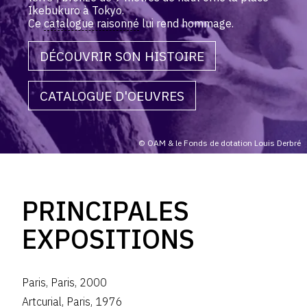
Ikebukuro à Tokyo.
Ce
catalogue raisonné
lui rend hommage.
DÉCOUVRIR SON HISTOIRE
CATALOGUE D'OEUVRES
© OAM & le Fonds de dotation Louis Derbré
PRINCIPALES
EXPOSITIONS
Paris
,
Paris
,
2000
Artcurial
,
Paris
,
1976