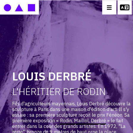
IMAGE
MOBILE
LOUIS DERBRÉ
BIOGRAPHIE
LOUIS DERBRÉ
CATALOGUE DES OEUVRES
L'HÉRITIER DE RODIN
CONTACT
Fils d'agriculteurs mayennais, Louis Derbré découvre la
sculpture à Paris dans une maison d'édition d'art. Il s'y
essaie : sa première sculpture reçoit le prix Fénéon. Sa
première exposition «
Rodin, Maillol, Derbré
» le fait
entrer dans la cour des grands artistes. En 1972, "La
terre", bronze de 9 mètres de haut orne la place