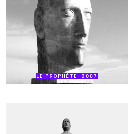
2007
LE PROPHÈTE, 2007
Catalogue
raisonné,
Louis
Derbré,
La