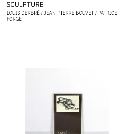
SCULPTURE
LOUIS DERBRÉ / JEAN-PIERRE BOUVET / PATRICE
FORGET
louis
derbré,
derbré
ou
les
corps
des
vivants