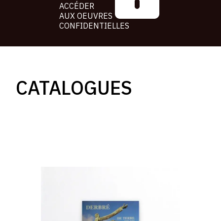
ACCÉDER
AUX OEUVRES
CONFIDENTIELLES
CATALOGUES
mireille
derbré,
louis
derbré,
de
terre
et
de
bronze