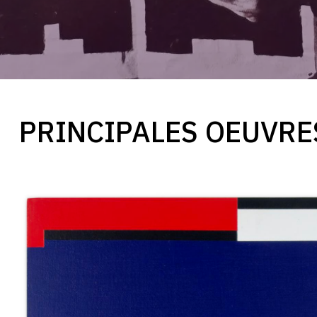
PRINCIPALES OEUVRE
Catalogue
raisonné,
Henri
Prosi,
Forme
Double
—
2001