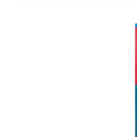
Catalogue
raisonné,
Henri
Prosi,
3
ZONES
CONTOURS
—
circa
2008