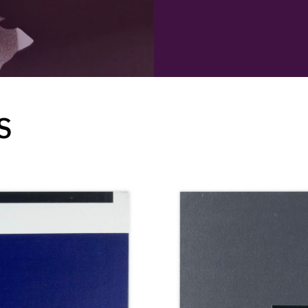
S
Catalogue
raisonné,
Henri
Prosi,
Formes
Additionnelles
—
1997