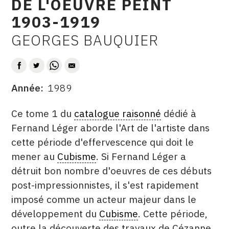
DE L'OEUVRE PEINT
CONTACT
1903-1919
CGU
GEORGES BAUQUIER
AUTEUR
CGV
Année
1989
SUIVEZ-NOUS
DATE
DESCRITPTION
Ce tome 1 du
catalogue raisonné
dédié à
INSTAGRAM
Fernand Léger aborde l'Art de l'artiste dans
cette période d'effervescence qui doit le
FACEBOOK
mener au
Cubisme
. Si Fernand Léger a
TWITTER
détruit bon nombre d'oeuvres de ces débuts
PINTEREST
post-impressionnistes, il s'est rapidement
imposé comme un acteur majeur dans le
développement du
Cubisme
. Cette période,
outre la découverte des travaux de Cézanne