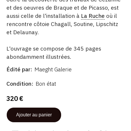
et des oeuvres de Braque et de Picasso, est
aussi celle de l'installation à
La Ruche
où il
rencontre côtoie Chagall, Soutine, Lipschitz
et Delaunay.
L'ouvrage se compose de 345 pages
abondamment illustrées.
Édité par
Maeght Galerie
ÉDITÉ
PAR
FORMAT
ÉTAT
Condition
Bon état
320 €