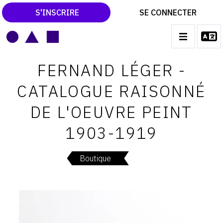
S'INSCRIRE
SE CONNECTER
LE MAGAZINE
Main
FERNAND LÉGER -
navigation
CATALOGUES RAISONNÉS
CATALOGUE RAISONNÉ
LES EXPOSITIONS
DE L'OEUVRE PEINT
LES VERNISSAGES
1903-1919
ARCHIVES DES EXPOSITIONS
ACTUALITÉS DU MONDE DE L'ART
Boutique
LIBRAIRIE : LIVRES & CATALOGUES
LEXIQUE ARTISTIQUE