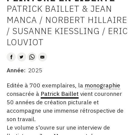
PATRICK BAILLET & JEAN
CONTACT
AUTEUR
MANCA / NORBERT HILLAIRE
CGU
/ SUSANNE KIESSLING / ERIC
CGV
LOUVIOT
SUIVEZ-NOUS
Année
2025
INSTAGRAM
DATE
DESCRITPTION
FACEBOOK
Editée à 700 exemplaires, la
monographie
consacrée à
Patrick Baillet
vient couronner
TWITTER
50 années de création picturale et
PINTEREST
accompagne une immense rétrospective de
son travail.
Le volume s'ouvre sur une interview de