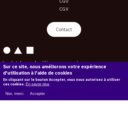
CGU
CGV
contact
Contact
La plateforme de référence pour créer,
Sur ce site, nous améliorons votre expérience
conserver et promouvoir l'Histoire de l'Art.
d'utilisation à l'aide de cookies
Des catalogues raisonnés aux archives
d'expositions.
En cliquant sur le bouton Accepter, vous nous autorisez à utiliser
ces cookies.
En savoir plus
43 178 œuvres d'art — 7 586 expositions
Non, merci.
Accepter
Copyright © OAM 2026. Tous droits réservés.