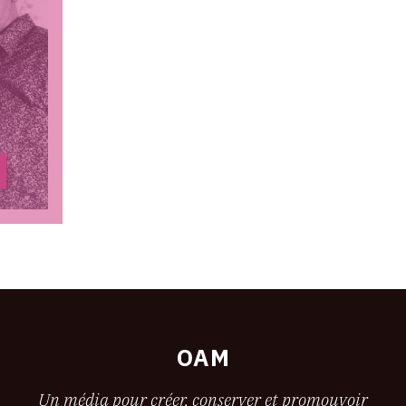
OAM
Un média pour créer, conserver et promouvoir