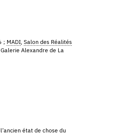
6 ;
MADI
,
Salon des Réalités
Galerie Alexandre de La
l’ancien état de chose du