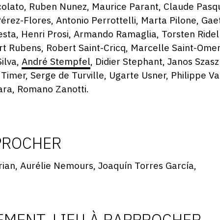
colato, Ruben Nunez, Maurice Parant, Claude Pasqu
Pérez-Flores, Antonio Perrottelli, Marta Pilone, Ga
esta, Henri Prosi, Armando Ramaglia, Torsten Ridel
t Rubens, Robert Saint-Cricq, Marcelle Saint-Omer
Silva,
André Stempfel
, Didier Stephant, Janos Szas
 Timer, Serge de Turville, Ugarte Usner, Philippe 
ara, Romano Zanotti.
PROCHER
rian, Aurélie Nemours, Joaquín Torres García,
MENT, LIEU À RAPPROCHER