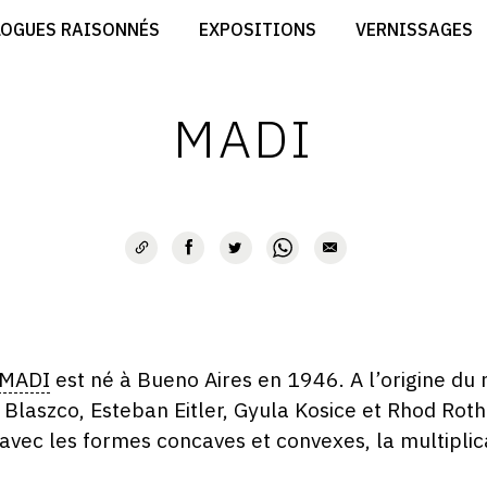
CRÉER SON SITE ARTISTE
LOGUES RAISONNÉS
EXPOSITIONS
VERNISSAGES
CRÉER SON CATALOGUE D'EXPO
RT
PUBLIER SES EXPOSITIONS
ES
DEVENIR CONTRIBUTEUR
MADI
MADI
est né à Bueno Aires en 1946. A l’origine d
 Blaszco, Esteban Eitler, Gyula Kosice et Rhod Roth
avec les formes concaves et convexes, la multiplica