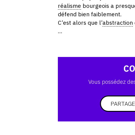
réalisme
bourgeois a presque 
défend bien faiblement.
C’est alors que l’
abstraction
...
CO
Vous possédez des 
PARTAGE