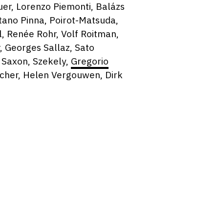
er, Lorenzo Piemonti, Balázs
etano Pinna, Poirot-Matsuda,
l, Renée Rohr, Volf Roitman,
, Georges Sallaz, Sato
z Saxon, Szekely,
Gregorio
Vacher, Helen Vergouwen, Dirk