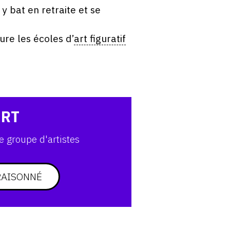
y bat en retraite et se
ure les écoles d’
art figuratif
ART
e groupe d'artistes
RAISONNÉ