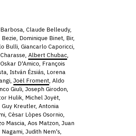
 Barbosa, Claude Belleudy,
Bezie, Dominique Binet, Bir,
 Bulli, Giancarlo Caporicci,
n Charasse,
Albert Chubac
,
 Oskar D'Amico, François
ta, István Ézsiás, Lorena
rangi,
Joël Froment
, Aldo
nco Giuli, Joseph Girodon,
or Hulik, Michel Joyët,
 Guy Kreutler, Antonia
i, Cèsar Lòpes Osornio,
zo Mascia, Aos Matzon, Juan
y Nagami, Judith Nem's,