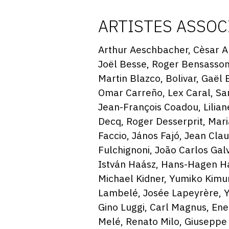
ARTISTES ASSOC
Arthur Aeschbacher, Cèsar A
Joël Besse, Roger Bensasson,
Martin Blazco, Bolivar, Gaël 
Omar Carreño, Lex Caral, Sa
Jean-François Coadou, Lilian
Decq, Roger Desserprit, Mari
Faccio, János Fajó, Jean Clau
Fulchignoni, João Carlos Galv
István Haász, Hans-Hagen Har
Michael Kidner, Yumiko Kimur
Lambelé, Josée Lapeyrère, Y
Gino Luggi, Carl Magnus, En
Melé, Renato Milo, Giuseppe