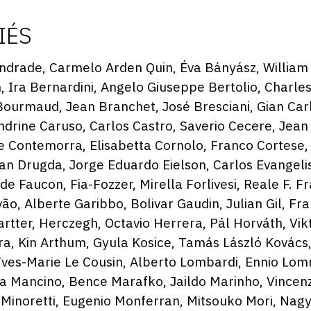
IÉS
ndrade, Carmelo Arden Quin, Éva Bányász, William
 Ira Bernardini, Angelo Giuseppe Bertolio, Charles 
Bourmaud, Jean Branchet, José Bresciani, Gian Carlo
ndrine Caruso, Carlos Castro, Saverio Cecere, Jea
e Contemorra, Elisabetta Cornolo, Franco Cortese,
an Drugda, Jorge Eduardo Eielson, Carlos Evangelis
de Faucon, Fia-Fozzer, Mirella Forlivesi, Reale F. F
ão, Alberte Garibbo, Bolivar Gaudin, Julian Gil, Fra
tter, Herczegh, Octavio Herrera, Pál Horváth, Vikt
a, Kin Arthum, Gyula Kosice, Tamás László Kovács,
ves-Marie Le Cousin, Alberto Lombardi, Ennio Lomm
ea Mancino, Bence Marafko, Jaildo Marinho, Vincen
 Minoretti, Eugenio Monferran, Mitsouko Mori, Nag