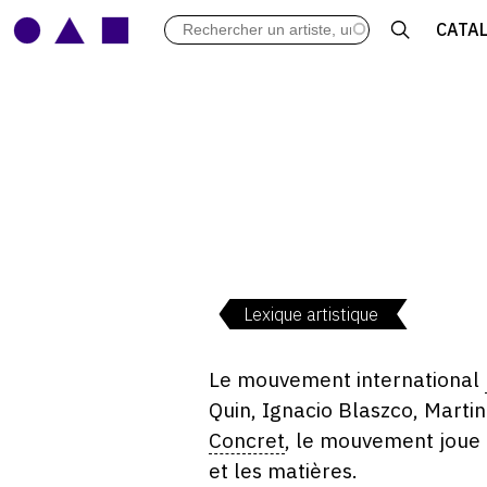
LES VERNISSAGES
CATA
ARCHIVES DES EXPOSITIONS
ACTUALITÉS DU MONDE DE L'A
LIBRAIRIE : LIVRES & CATALOGU
LEXIQUE ARTISTIQUE
Lexique artistique
Le mouvement international
Quin, Ignacio Blaszco, Martin
Concret
, le mouvement joue 
et les matières.