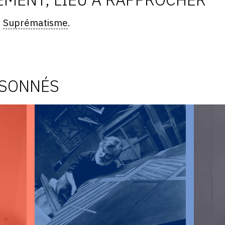
,
Suprématisme
.
ISONNÉS