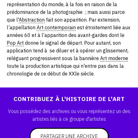
SERVICES
représentation du monde, à la fois en raison de la
prédominance de la photographie ; mais aussi parce
que l'
Abstraction
fait son apparition. Par extension,
CRÉER SON CATALOGUE RAISONNÉ
l’appellation
Art contemporain
est étroitement liée aux
ABONNEMENTS DÉDIÉS AUX GALERISTES
années 60 et à l’apparition des avant-gardes dont le
Pop Art
donne le signal de départ. Pour autant, son
CRÉER SON SITE ARTISTE
application tend à se diluer et à opérer un glissement,
reléguant progressivent sous la bannière
Art moderne
CRÉER SON CATALOGUE D'EXPO
toute la production artistique qui n'entre pas dans la
PUBLIER SES EXPOSITIONS
chronologie de ce début de XXIe siècle.
DEVENIR CONTRIBUTEUR
CONTRIBUEZ À L'HISTOIRE DE L'ART
À PROPOS
Vous possédez des archives ou vous représentez un des
artistes liés à ce groupe d'artistes
L'ÉQUIPE OAM
À PROPOS D'OAM
PARTAGER UNE ARCHIVE