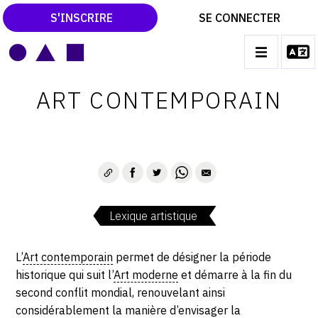
S'INSCRIRE
SE CONNECTER
LE MAGAZINE
Main
ART CONTEMPORAIN
navigation
CATALOGUES RAISONNÉS
LES EXPOSITIONS
LES VERNISSAGES
ARCHIVES DES EXPOSITIONS
Lexique artistique
ACTUALITÉS DU MONDE DE L'ART
LIBRAIRIE : LIVRES & CATALOGUES
L’
Art contemporain
permet de désigner la période
historique qui suit l’
Art moderne
et démarre à la fin du
LEXIQUE ARTISTIQUE
second conflit mondial, renouvelant ainsi
considérablement la manière d’envisager la