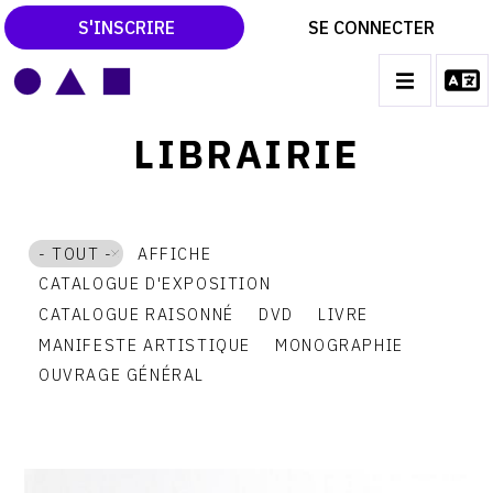
S'INSCRIRE
SE CONNECTER
LE MAGAZINE
Main
LIBRAIRIE
navigation
CATALOGUES RAISONNÉS
LES EXPOSITIONS
- TOUT -
AFFICHE
LES VERNISSAGES
CATALOGUE D'EXPOSITION
ARCHIVES DES EXPOSITIONS
CATALOGUE RAISONNÉ
DVD
LIVRE
ACTUALITÉS DU MONDE DE L'ART
MANIFESTE ARTISTIQUE
MONOGRAPHIE
OUVRAGE GÉNÉRAL
LIBRAIRIE : LIVRES & CATALOGUES
LEXIQUE ARTISTIQUE