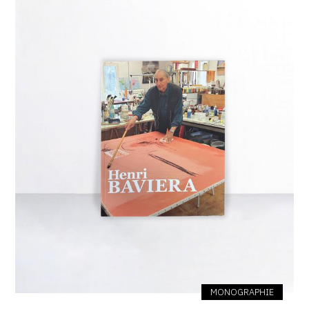
SERVICES
CRÉER SON CATALOGUE RAISONNÉ
ABONNEMENTS DÉDIÉS AUX GALERISTES
CRÉER SON SITE ARTISTE
CRÉER SON CATALOGUE D'EXPO
PUBLIER SES EXPOSITIONS
DEVENIR CONTRIBUTEUR
À PROPOS
L'ÉQUIPE OAM
MONOGRAPHIE
À PROPOS D'OAM