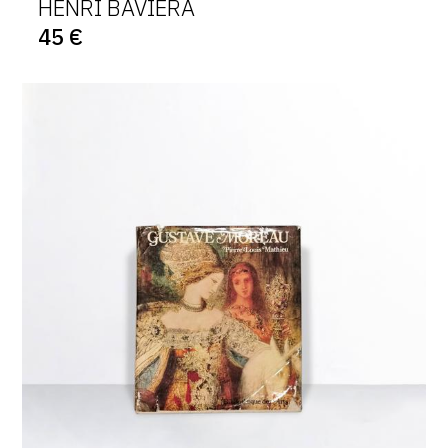
HENRI BAVIERA
CONTACT
45 €
CGU
CGV
SUIVEZ-NOUS
INSTAGRAM
FACEBOOK
TWITTER
PINTEREST