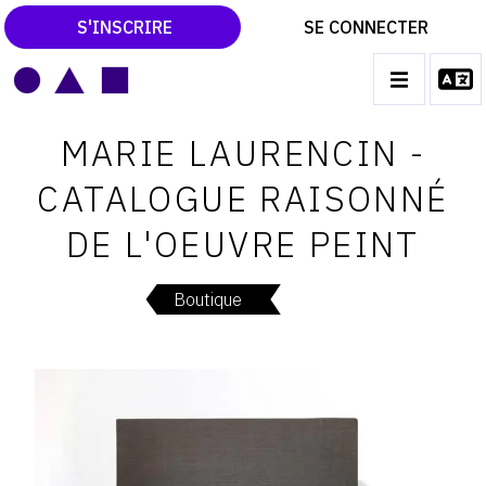
S'INSCRIRE
SE CONNECTER
LE MAGAZINE
Main
MARIE LAURENCIN -
navigation
CATALOGUES RAISONNÉS
CATALOGUE RAISONNÉ
LES EXPOSITIONS
DE L'OEUVRE PEINT
LES VERNISSAGES
ARCHIVES DES EXPOSITIONS
Boutique
ACTUALITÉS DU MONDE DE L'ART
LIBRAIRIE : LIVRES & CATALOGUES
LEXIQUE ARTISTIQUE