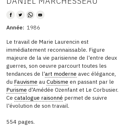
DANIEL MARCHESSEAU
AUTEUR
CONTACT
CGU
Année
1986
DATE
CGV
DESCRITPTION
Le travail de Marie Laurencin est
immédiatement reconnaissable. Figure
SUIVEZ-NOUS
majeure de la vie parisienne de l'entre deux
guerres, son oeuvre parcourt toutes les
INSTAGRAM
tendances de l'
art moderne
avec élégance,
FACEBOOK
du
Fauvisme
au
Cubisme
en passant par le
Purisme
d'Amédée Ozenfant et Le Corbusier.
TWITTER
Ce
catalogue raisonné
permet de suivre
PINTEREST
l'évolution de son travail.
554 pages.