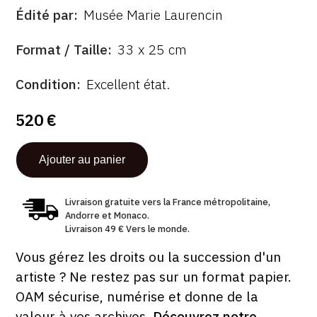
Édité par
Musée Marie Laurencin
ÉDITÉ
PAR
FORMAT
Format / Taille
33 x 25 cm
ÉTAT
Condition
Excellent état.
520 €
Livraison gratuite vers la France métropolitaine,
Andorre et Monaco.
Livraison 49 € Vers le monde.
Vous gérez les droits ou la succession d'un
artiste ? Ne restez pas sur un format papier.
OAM sécurise, numérise et donne de la
valeur à vos archives.
Découvrez notre