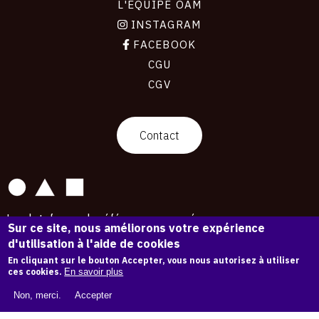
L'ÉQUIPE OAM
INSTAGRAM
FACEBOOK
CGU
CGV
contact
Contact
La plateforme de référence pour créer,
Sur ce site, nous améliorons votre expérience
conserver et promouvoir l'Histoire de l'Art.
d'utilisation à l'aide de cookies
Des catalogues raisonnés aux archives
d'expositions.
En cliquant sur le bouton Accepter, vous nous autorisez à utiliser
ces cookies.
En savoir plus
43 254 œuvres d'art — 7 587 expositions
Non, merci.
Accepter
Copyright © OAM 2026. Tous droits réservés.