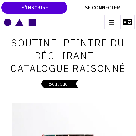
S'INSCRIRE
SE CONNECTER
LE MAGAZINE
Main
SOUTINE. PEINTRE DU
navigation
CATALOGUES RAISONNÉS
DÉCHIRANT -
LES EXPOSITIONS
CATALOGUE RAISONNÉ
LES VERNISSAGES
ARCHIVES DES EXPOSITIONS
Boutique
ACTUALITÉS DU MONDE DE L'ART
LIBRAIRIE : LIVRES & CATALOGUES
LEXIQUE ARTISTIQUE