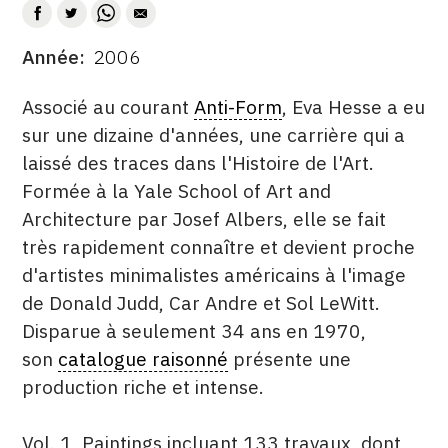
CONTACT
Année
2006
DATE
CGU
DESCRITPTION
Associé au courant
Anti-Form
, Eva Hesse a eu
CGV
sur une dizaine d'années, une carrière qui a
laissé des traces dans l'Histoire de l'Art.
SUIVEZ-NOUS
Formée à la Yale School of Art and
Architecture par Josef Albers, elle se fait
INSTAGRAM
très rapidement connaître et devient proche
d'artistes minimalistes américains à l'image
FACEBOOK
de Donald Judd, Car Andre et Sol LeWitt.
TWITTER
Disparue à seulement 34 ans en 1970,
son
catalogue raisonné
présente une
PINTEREST
production riche et intense.
Vol. 1, Paintings incluant 133 travaux, dont