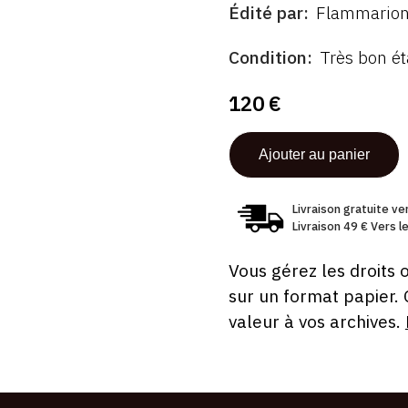
Édité par
Flammario
ÉDITÉ
PAR
FORMAT
ÉTAT
Condition
Très bon ét
120 €
Livraison gratuite v
Livraison 49 € Vers 
Vous gérez les droits 
sur un format papier.
valeur à vos archives.