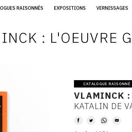
CRÉER SON SITE ARTISTE
LOGUES RAISONNÉS
EXPOSITIONS
VERNISSAGES
CRÉER SON CATALOGUE D'EXPO
RT
PUBLIER SES EXPOSITIONS
ES
DEVENIR CONTRIBUTEUR
INCK : L'OEUVRE 
CATALOGUE RAISONNÉ
Catalogue
VLAMINCK :
raisonné
KATALIN DE 
AUTEUR