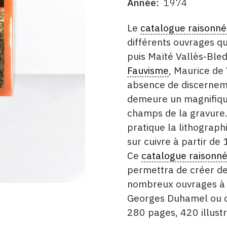
Année
1974
DATE
DESCRITPTION
Le
catalogue raisonné
différents ouvrages qu
puis Maïté Vallès-Ble
Fauvisme
, Maurice de
absence de discerneme
demeure un magnifique
champs de la gravure. 
pratique la lithograph
sur cuivre à partir de
Ce
catalogue raisonn
permettra de créer des 
nombreux ouvrages à 
Georges Duhamel ou d
280 pages, 420 illustr