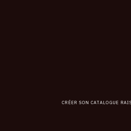
CONNEXION
Footer
liens
site
CRÉER SON CATALOGUE RAI