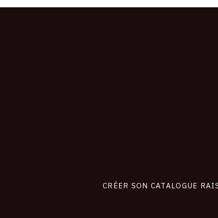
CONNEXION
Footer
liens
site
CRÉER SON CATALOGUE RAI