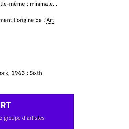
 elle-même : minimale…
ent l’origine de l’
Art
ork, 1963 ; Sixth
ART
e groupe d'artistes