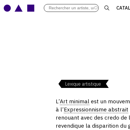
LES VERNISSAGES
CATA
ARCHIVES DES EXPOSITIONS
ACTUALITÉS DU MONDE DE L'A
LIBRAIRIE : LIVRES & CATALOGU
LEXIQUE ARTISTIQUE
Lexique artistique
L’
Art minimal
est un mouvemen
à l’
Expressionnisme abstrait
renouant avec des credo de l
revendique la disparition du 