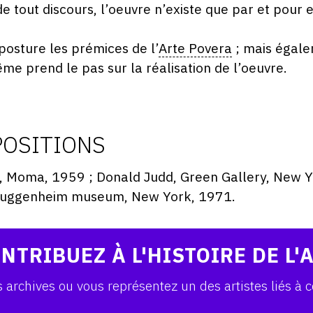
 tout discours, l’oeuvre n’existe que par et pour
posture les prémices de l’
Arte Povera
; mais égalem
ême prend le pas sur la réalisation de l’oeuvre.
POSITIONS
s, Moma, 1959 ; Donald Judd, Green Gallery, New Y
 Guggenheim museum, New York, 1971.
NTRIBUEZ À L'HISTOIRE DE L'
archives ou vous représentez un des artistes liés à c