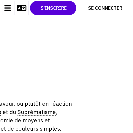
CONTACT
TWITTER
S'INSCRIRE
SE CONNECTER
CGU
PINTEREST
CGV
aveur, ou plutôt en réaction
s
et du
Suprématisme
,
onomie de moyens et
 et de couleurs simples.