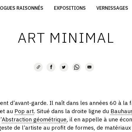
CRÉER SON SITE ARTISTE
LOGUES RAISONNÉS
EXPOSITIONS
VERNISSAGES
CRÉER SON CATALOGUE D'EXPO
RT
PUBLIER SES EXPOSITIONS
ES
DEVENIR CONTRIBUTEUR
ART MINIMAL
t d’avant-garde. Il naît dans les années 60 à la f
et au
Pop art
. Situé dans la droite ligne du
Bauhau
’
Abstraction géométrique
, il en appelle à une éc
geste de l’artiste au profit de formes, de matériaux