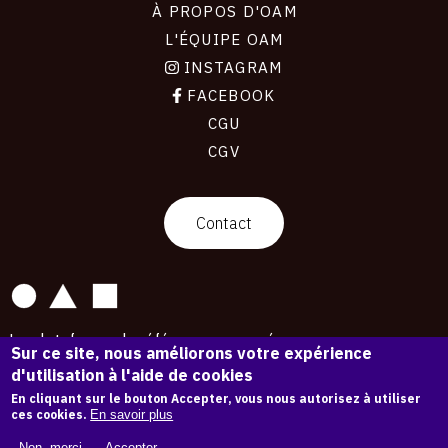
À PROPOS D'OAM
L'ÉQUIPE OAM
INSTAGRAM
FACEBOOK
CGU
CGV
contact
Contact
La plateforme de référence pour créer,
Sur ce site, nous améliorons votre expérience
conserver et promouvoir l'Histoire de l'Art.
d'utilisation à l'aide de cookies
Des catalogues raisonnés aux archives
d'expositions.
En cliquant sur le bouton Accepter, vous nous autorisez à utiliser
ces cookies.
En savoir plus
43 254 œuvres d'art — 7 587 expositions
Non, merci.
Accepter