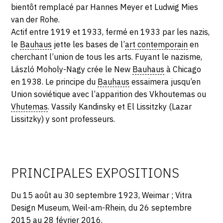
SERVICES
bientôt remplacé par Hannes Meyer et Ludwig Mies
van der Rohe.
Actif entre 1919 et 1933, fermé en 1933 par les nazis,
CRÉER SON CATALOGUE RAISONNÉ
le
Bauhaus
jette les bases de l’
art contemporain
en
ABONNEMENTS DÉDIÉS AUX GALERISTES
cherchant l’union de tous les arts. Fuyant le nazisme,
László Moholy-Nagy crée le New
Bauhaus
à Chicago
CRÉER SON SITE ARTISTE
en 1938. Le principe du
Bauhaus
essaimera jusqu’en
Union soviétique avec l’apparition des Vkhoutemas ou
CRÉER SON CATALOGUE D'EXPO
Vhutemas
. Vassily Kandinsky et El Lissitzky (Lazar
PUBLIER SES EXPOSITIONS
Lissitzky) y sont professeurs.
DEVENIR CONTRIBUTEUR
À PROPOS
PRINCIPALES EXPOSITIONS
Du 15 août au 30 septembre 1923, Weimar ; Vitra
L'ÉQUIPE OAM
Design Museum, Weil-am-Rhein, du 26 septembre
À PROPOS D'OAM
2015 au 28 février 2016.