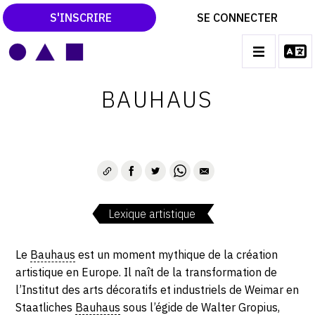
S'INSCRIRE
SE CONNECTER
LE MAGAZINE
Main
BAUHAUS
navigation
CATALOGUES RAISONNÉS
LES EXPOSITIONS
LES VERNISSAGES
ARCHIVES DES EXPOSITIONS
Lexique artistique
ACTUALITÉS DU MONDE DE L'ART
LIBRAIRIE : LIVRES & CATALOGUES
Le
Bauhaus
est un moment mythique de la création
artistique en Europe. Il naît de la transformation de
LEXIQUE ARTISTIQUE
l’Institut des arts décoratifs et industriels de Weimar en
Staatliches
Bauhaus
sous l’égide de Walter Gropius,