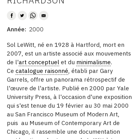
RICHARDSON
CONTACT
CGU
Année
2000
DATE
CGV
DESCRITPTION
Sol LeWitt, né en 1928 à Hartford, mort en
2007, est un artiste associé aux mouvements
SUIVEZ-NOUS
de l'
art conceptuel
et du
minimalisme
.
Ce
catalogue raisonné
, établi par Gary
INSTAGRAM
Garrels, offre un panorama rétrospectif de
FACEBOOK
l'œuvre de l'artiste. Publié en 2000 par Yale
University Press, à l'occasion d'une exposition
TWITTER
qui s'est tenue du 19 février au 30 mai 2000
PINTEREST
au San Francisco Museum of Modern Art,
puis au Museum of Contemporary Art de
Chicago, il rassemble une documentation