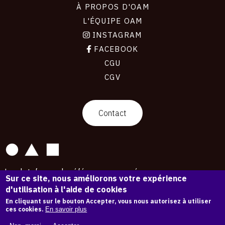
À PROPOS D'OAM
L'ÉQUIPE OAM
INSTAGRAM
FACEBOOK
CGU
CGV
contact
Contact
La plateforme de référence pour créer,
Sur ce site, nous améliorons votre expérience
conserver et promouvoir l'Histoire de l'Art.
d'utilisation à l'aide de cookies
Des catalogues raisonnés aux archives
d'expositions.
En cliquant sur le bouton Accepter, vous nous autorisez à utiliser
ces cookies.
En savoir plus
43 254 œuvres d'art — 7 587 expositions