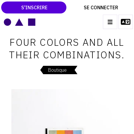
S'INSCRIRE
SE CONNECTER
LE MAGAZINE
Main
FOUR COLORS AND ALL
navigation
CATALOGUES RAISONNÉS
THEIR COMBINATIONS.
LES EXPOSITIONS
LES VERNISSAGES
Boutique
ARCHIVES DES EXPOSITIONS
ACTUALITÉS DU MONDE DE L'ART
LIBRAIRIE : LIVRES & CATALOGUES
LEXIQUE ARTISTIQUE