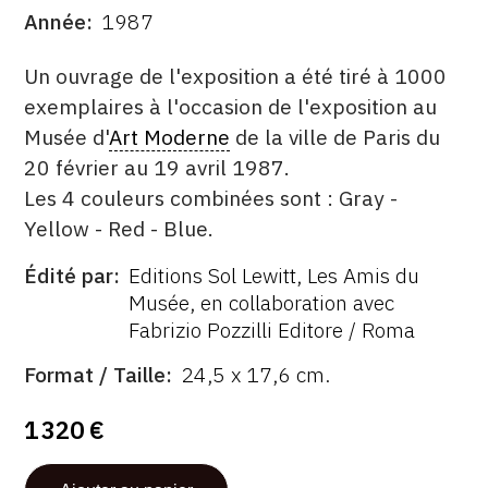
Année
1987
CONTACT
DATE
DESCRITPTION
Un ouvrage de l'exposition a été tiré à 1000
CGU
exemplaires à l'occasion de l'exposition au
CGV
Musée d'
Art Moderne
de la ville de Paris du
20 février au 19 avril 1987.
Les 4 couleurs combinées sont : Gray -
SUIVEZ-NOUS
Yellow - Red - Blue.
INSTAGRAM
Édité par
Editions Sol Lewitt, Les Amis du
ÉDITÉ
Musée, en collaboration avec
FACEBOOK
PAR
Fabrizio Pozzilli Editore / Roma
TWITTER
FORMAT
Format / Taille
24,5 x 17,6 cm.
PINTEREST
ÉTAT
1 320 €