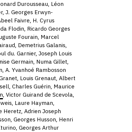
Léonard Durousseau, Léon
r, J. Georges Erwyn-
beel Faivre, H. Cyrus
lda Flodin, Ricardo Georges
uguste Fourain, Marcel
iraud, Demetrius Galanis,
ul du. Garnier, Joseph Louis
nise Germain, Numa Gillet,
onyn, A. Yvanhoé Rambosson
 Granet, Louis Grenaut, Albert
ell, Charles Guérin, Maurice
in
, Victor Guirand de Scevola,
aweis, Laure Hayman,
e Heretz, Adrien Joseph
sson, Georges Husson, Henri
Iturino, Georges Arthur