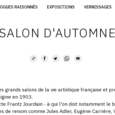
CRÉER SON SITE ARTISTE
LOGUES RAISONNÉS
EXPOSITIONS
VERNISSAGES
CRÉER SON CATALOGUE D'EXPO
RT
PUBLIER SES EXPOSITIONS
ES
DEVENIR CONTRIBUTEUR
SALON D'AUTOMN
s grands salons de la vie artistique française et pr
igine en 1903.
tecte Frantz Jourdain - à qui l'on doit notamment le 
tes de renom comme Jules Adler, Eugène Carrière, 