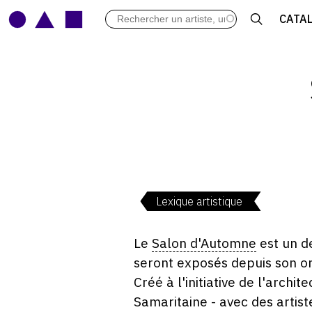
LES VERNISSAGES
CATA
ARCHIVES DES EXPOSITIONS
ACTUALITÉS DU MONDE DE L'A
LIBRAIRIE : LIVRES & CATALOGU
LEXIQUE ARTISTIQUE
Lexique artistique
Le
Salon d'Automne
est un de
seront exposés depuis son or
Créé à l'initiative de l'archi
Samaritaine - avec des artis