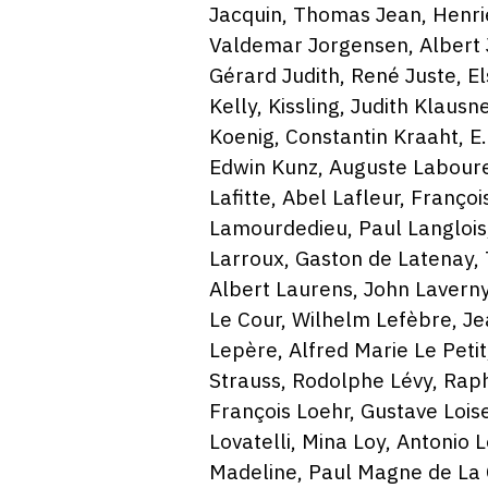
Jacquin, Thomas Jean, Henrie
Valdemar Jorgensen, Albert J
Gérard Judith, René Juste, 
Kelly, Kissling, Judith Klaus
Koenig, Constantin Kraaht, E
Edwin Kunz, Auguste Laboure
Lafitte, Abel Lafleur, Franç
Lamourdedieu, Paul Langlois
Larroux, Gaston de Latenay,
Albert Laurens, John Laverny
Le Cour, Wilhelm Lefèbre, 
Lepère, Alfred Marie Le Petit
Strauss, Rodolphe Lévy, Raph
François Loehr, Gustave Lois
Lovatelli, Mina Loy, Antonio
Madeline, Paul Magne de La C