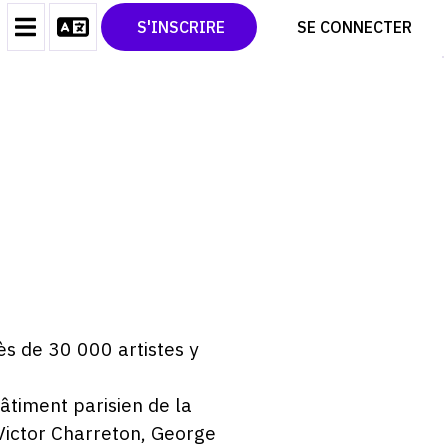
CONTACT
TWITTER
S'INSCRIRE
SE CONNECTER
CGU
PINTEREST
CGV
E
ès de 30 000 artistes y
bâtiment parisien de la
Victor Charreton, George