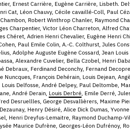
ier, Ernest Carrière, Eugène Carrière, Lisbeth. De
enri Cat, Léon Chauvy, Cécile cavaillé-Coll, Paul C
 Chambon, Robert Winthrop Chanler, Raymond Char
es Charpentier, Victor Léon Charreton, Alfred Cha
 Chéret, Adrien Henri Chevalier, Eugène Henri Chig
Cohen, Paul Emile Colin, A.-C. Colthurst, Jules Con
élius, Adolphe Auguste Eugène Cossard, Jean Louis
assa, Alexandre Cuvelier, Bella Czobel, Henri Dab
né Debraux, Ferdinand Deconchy, Fernand Decoprez
e Nuncques, François Dehérain, Louis Dejean, Angè
, Louis Delfosse, André Delpey, Paul Deltombe, Ma
rane, André Derain,
Louis Derbré
, Emile Derré, Jule
lfred Desruellles, George Desvallièrers, Maxime P
 Dezaunay, Henry Désiré, Alice Dick Dumas, Yvonne 
sel, Henri Dreyfus-Lemaitre, Raymond Duchamp-Vi
ysée Maurice Dufrène, Georges-Léon Dufrénoy, Ro