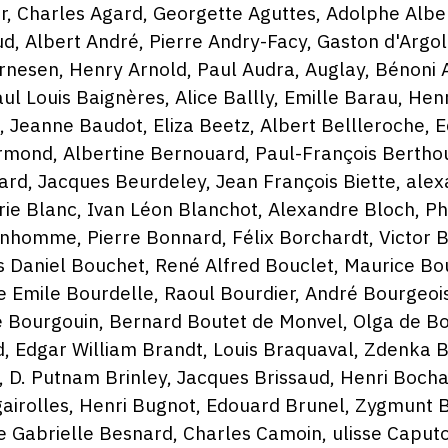
r, Charles Agard, Georgette Aguttes, Adolphe Albe
ud, Albert André, Pierre Andry-Facy, Gaston d'Argo
rnesen, Henry Arnold, Paul Audra, Auglay, Bénoni 
ul Louis Baignères, Alice Ballly, Emille Barau, Hen
, Jeanne Baudot, Eliza Beetz, Albert Bellleroche,
rmond, Albertine Bernouard, Paul-François Berthou
ard, Jacques Beurdeley, Jean François Biette, ale
arie Blanc, Ivan Léon Blanchot, Alexandre Bloch, Ph
nhomme, Pierre Bonnard, Félix Borchardt, Victor B
s Daniel Bouchet, René Alfred Bouclet, Maurice B
 Emile Bourdelle, Raoul Bourdier, André Bourgeois
 Bourgouin, Bernard Boutet de Monvel, Olga de Bo
 Edgar William Brandt, Louis Braquaval, Zdenka B
, D. Putnam Brinley, Jacques Brissaud, Henri Bocha
gairolles, Henri Bugnot, Edouard Brunel, Zygmunt 
e Gabrielle Besnard, Charles Camoin, ulisse Caput