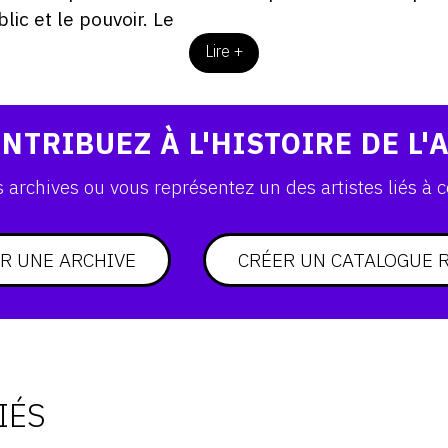
lic et le pouvoir. Le
Lire +
NTRIBUEZ À L'HISTOIRE DE L'
archives ou vous représentez un des artistes liés à c
R UNE ARCHIVE
CRÉER UN CATALOGUE 
IÉS