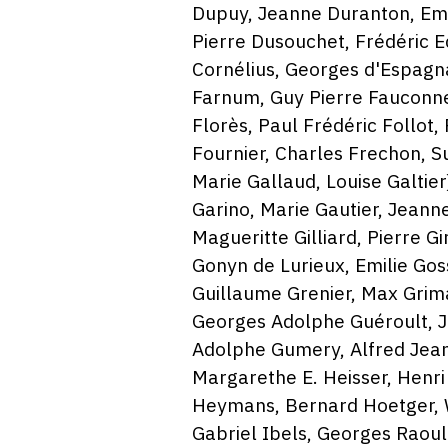
Dupuy, Jeanne Duranton, Emi
Pierre Dusouchet, Frédéric E
Cornélius, Georges d'Espagna
Farnum, Guy Pierre Fauconnet
Florès, Paul Frédéric Follot
Fournier, Charles Frechon, S
Marie Gallaud, Louise Galtie
Garino, Marie Gautier, Jeann
Magueritte Gilliard, Pierre 
Gonyn de Lurieux, Emilie Goss
Guillaume Grenier, Max Grima
Georges Adolphe Guéroult, J
Adolphe Gumery, Alfred Jea
Margarethe E. Heisser, Henri
Heymans, Bernard Hoetger, W
Gabriel Ibels, Georges Raoul