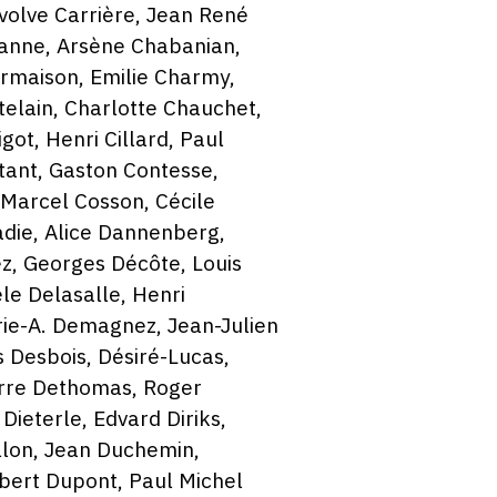
lvolve Carrière, Jean René
ézanne, Arsène Chabanian,
maison, Emilie Charmy,
telain, Charlotte Chauchet,
ot, Henri Cillard, Paul
stant, Gaston Contesse,
 Marcel Cosson, Cécile
adie, Alice Dannenberg,
, Georges Décôte, Louis
le Delasalle, Henri
rie-A. Demagnez, Jean-Julien
s Desbois, Désiré-Lucas,
ierre Dethomas, Roger
Dieterle, Edvard Diriks,
llon, Jean Duchemin,
bert Dupont, Paul Michel