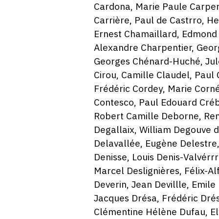
Cardona, Marie Paule Carpent
Carrière, Paul de Castrro, H
Ernest Chamaillard, Edmond
Alexandre Charpentier, Georg
Georges Chénard-Huché, Jules
Cirou, Camille Claudel, Paul 
Frédéric Cordey, Marie Corn
Contesco, Paul Edouard Créb
Robert Camille Deborne, Re
Degallaix, William Degouve d
Delavallée, Eugène Delestre
Denisse, Louis Denis-Valvérr
Marcel Deslignières, Félix-A
Deverin, Jean Devillle, Emile
Jacques Drésa, Frédéric Dré
Clémentine Hélène Dufau, El