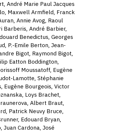
rt, André Marie Paul Jacques
llo, Maxwell Armfield, Franck
Auran, Annie Avog, Raoul
ri Barberis, André Barbier,
 Edouard Benedictus, Georges
d, P.-Emile Berton, Jean-
xandre Bigot, Raymond Bigot,
ilip Eatton Boddington,
orissoff Moussatoff, Eugène
oudot-Lamotte, Stéphanie
, Eugène Bourgeois, Victor
znanska, Loys Brachet,
raunerova, Albert Braut,
rd, Patrick Neuvy Bruce,
Brunner, Edouard Bryan,
o, Juan Cardona, José