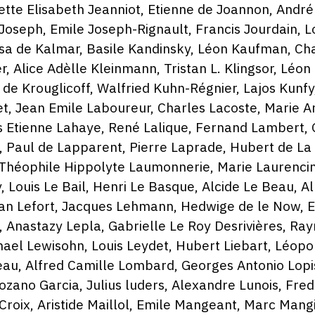
tte Elisabeth Jeanniot, Etienne de Joannon, André 
oseph, Emile Joseph-Rignault, Francis Jourdain, L
Elsa de Kalmar, Basile Kandinsky, Léon Kaufman, C
ner, Alice Adèlle Kleinmann, Tristan L. Klingsor, Lé
. de Krouglicoff, Walfried Kuhn-Régnier, Lajos Kun
t, Jean Emile Laboureur, Charles Lacoste, Marie A
ois Etienne Lahaye, René Lalique, Fernand Lambert
, Paul de Lapparent, Pierre Laprade, Hubert de La
 Théophile Hippolyte Laumonnerie, Marie Laurencin
, Louis Le Bail, Henri Le Basque, Alcide Le Beau, 
Jean Lefort, Jacques Lehmann, Hedwige de le Now,
, Anastazy Lepla, Gabrielle Le Roy Desrivières, Ra
ael Lewisohn, Louis Leydet, Hubert Liebart, Léopol
eau, Alfred Camille Lombard, Georges Antonio Lopisg
 Lozano Garcia, Julius luders, Alexandre Lunois, Fr
roix, Aristide Maillol, Emile Mangeant, Marc Mang