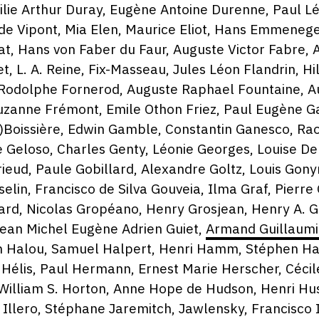
lie Arthur Duray, Eugène Antoine Durenne, Paul 
de Vipont, Mia Elen, Maurice Eliot, Hans Emmenege
t, Hans von Faber du Faur, Auguste Victor Fabre, A
, L. A. Reine, Fix-Masseau, Jules Léon Flandrin, Hi
, Rodolphe Fornerod, Auguste Raphael Fountaine, A
uzanne Frémont, Emile Othon Friez, Paul Eugène Ga
r)Boissière, Edwin Gamble, Constantin Ganesco, Rao
e Geloso, Charles Genty, Léonie Georges, Louise De
Girieud, Paule Gobillard, Alexandre Goltz, Louis G
elin, Francisco de Silva Gouveia, Ilma Graf, Pierre
rd, Nicolas Gropéano, Henry Grosjean, Henry A. Gs
ean Michel Eugène Adrien Guiet,
Armand Guillaum
n Halou, Samuel Halpert, Henri Hamm, Stéphen H
 Hélis, Paul Hermann, Ernest Marie Herscher, Cécil
illiam S. Horton, Anne Hope de Hudson, Henri Hu
 Illero, Stéphane Jaremitch, Jawlensky, Francisco 