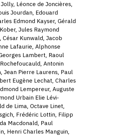
Jolly, Léonce de Joncières,
ouis Jourdan, Edouard
harles Edmond Kayser, Gérald
on Kober, Jules Raymond
fy, César Kunwald, Jacob
nne Lafaurie, Alphonse
, Georges Lambert, Raoul
 Rochefoucauld, Antonin
, Jean Pierre Laurens, Paul
Albert Eugène Lechat, Charles
 Edmond Lempereur, Auguste
ymond Urbain Elie Lévi-
d de Lima, Octave Linet,
ich, Frédéric Lottin, Filipp
edda Macdonald, Paul
in, Henri Charles Manguin,