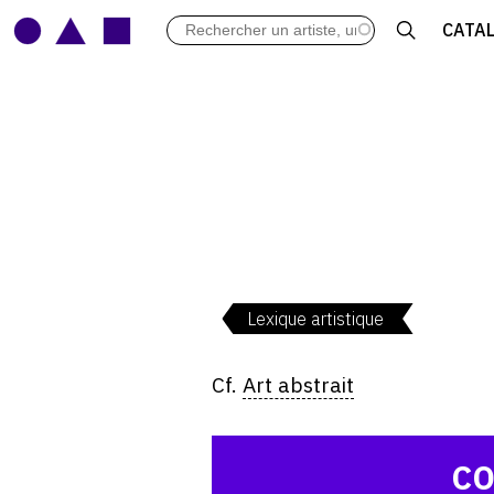
LES VERNISSAGES
CATA
ARCHIVES DES EXPOSITIONS
ACTUALITÉS DU MONDE DE L'A
LIBRAIRIE : LIVRES & CATALOGU
LEXIQUE ARTISTIQUE
Lexique artistique
Cf.
Art abstrait
CO