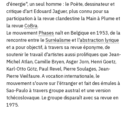
SERVICES
d'énergie", un seul homme : le Poète, dessinateur et
critique d'art Edouard Jaguer, plus connu pour sa
participation à la revue clandestine la Main à Plume et
CRÉER SON CATALOGUE RAISONNÉ
la revue
CoBra
.
ABONNEMENTS DÉDIÉS AUX GALERISTES
Le mouvement
Phases
naît en Belgique en 1953, de la
rencontre entre le
Surréalisme
et l'
abstraction lyrique
CRÉER SON SITE ARTISTE
et a pour objectif, à travers sa revue éponyme, de
soutenir le travail d'artistes aussi prolifiques que Jean-
CRÉER SON CATALOGUE D'EXPO
Michel Atlan, Camille Bryen, Asger Jorn, Henri Goetz,
PUBLIER SES EXPOSITIONS
Karl-Otto Götz, Paul Revel, Pierre Soulages, Jean-
Pierre Vieilfaure. A vocation internationale, le
DEVENIR CONTRIBUTEUR
mouvement s'ouvre sur l'étranger et fait des émules à
Sao-Paulo à travers groupe austral et une version
tchécoslovaque. Le groupe disparaît avec sa revue en
À PROPOS
1975.
L'ÉQUIPE OAM
À PROPOS D'OAM