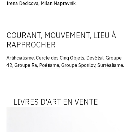
Irena Dedicova, Milan Napravnik.
COURANT, MOUVEMENT, LIEU À
RAPPROCHER
Artificialisme
, Cercle des Cinq Objets,
Devětsil
,
Groupe
42
,
Groupe Ra
,
Poétisme
,
Groupe Sporilov
,
Surréalisme
.
LIVRES D'ART EN VENTE