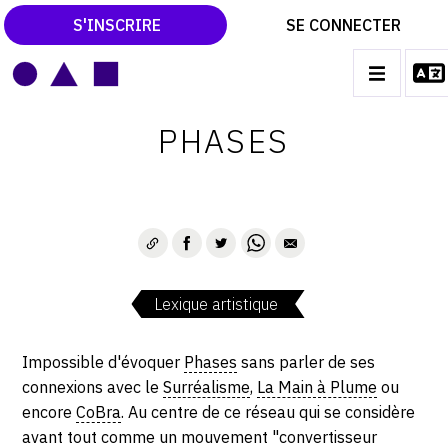
S'INSCRIRE
SE CONNECTER
LE MAGAZINE
Main
PHASES
navigation
CATALOGUES RAISONNÉS
LES EXPOSITIONS
LES VERNISSAGES
ARCHIVES DES EXPOSITIONS
Lexique artistique
ACTUALITÉS DU MONDE DE L'ART
LIBRAIRIE : LIVRES & CATALOGUES
Impossible d'évoquer
Phases
sans parler de ses
connexions avec le
Surréalisme
,
La Main à Plume
ou
LEXIQUE ARTISTIQUE
encore
CoBra
. Au centre de ce réseau qui se considère
avant tout comme un mouvement "convertisseur