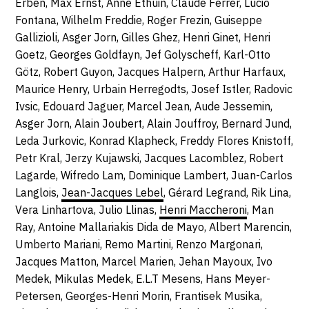
Erben, Max Ernst, Anne Ethuin, Claude Ferrer, Lucio
Fontana, Wilhelm Freddie, Roger Frezin, Guiseppe
Gallizioli, Asger Jorn, Gilles Ghez, Henri Ginet, Henri
Goetz, Georges Goldfayn, Jef Golyscheff, Karl-Otto
Götz, Robert Guyon, Jacques Halpern, Arthur Harfaux,
Maurice Henry, Urbain Herregodts, Josef Istler, Radovic
Ivsic, Edouard Jaguer, Marcel Jean, Aude Jessemin,
Asger Jorn, Alain Joubert, Alain Jouffroy, Bernard Jund,
Leda Jurkovic, Konrad Klapheck, Freddy Flores Knistoff,
Petr Kral, Jerzy Kujawski, Jacques Lacomblez, Robert
Lagarde, Wifredo Lam, Dominique Lambert, Juan-Carlos
Langlois,
Jean-Jacques Lebel
, Gérard Legrand, Rik Lina,
Vera Linhartova, Julio Llinas,
Henri Maccheroni
, Man
Ray, Antoine Mallariakis Dida de Mayo, Albert Marencin,
Umberto Mariani, Remo Martini, Renzo Margonari,
Jacques Matton, Marcel Marien, Jehan Mayoux, Ivo
Medek, Mikulas Medek, E.L.T Mesens, Hans Meyer-
Petersen, Georges-Henri Morin, Frantisek Musika,