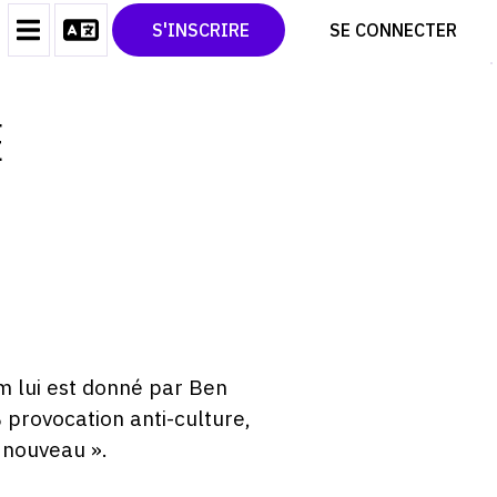
CONTACT
TWITTER
S'INSCRIRE
SE CONNECTER
CGU
PINTEREST
CGV
E
 lui est donné par Ben
% provocation anti-culture,
 nouveau ».