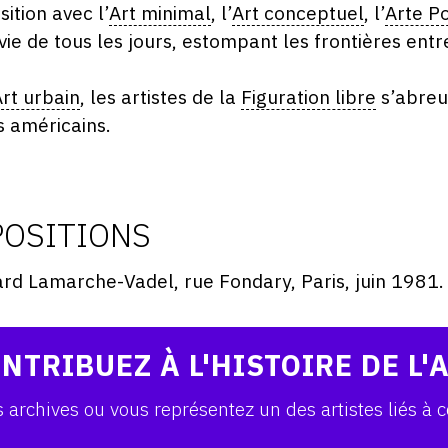
sition avec l’
Art minimal
, l’
Art conceptuel
, l’
Arte P
 vie de tous les jours, estompant les frontières entr
rt urbain
, les artistes de la
Figuration libre
s’abreu
 américains.
POSITIONS
nard Lamarche-Vadel, rue Fondary, Paris, juin 1981.
NTRIBUEZ À L'HISTOIRE DE L'
archives ou vous représentez un des artistes liés à c