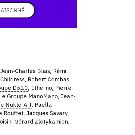
RAISONNÉ
 Jean-Charles Blais, Rémi
a Childress, Robert Combas,
oupe Dix10
, Etherno, Pierre
 Le
Groupe ManoMano
, Jean-
e Nuklé-Art
, Paëlla
e Rouffet, Jacques Savary,
Voisin, Gérard Zlotykamien.