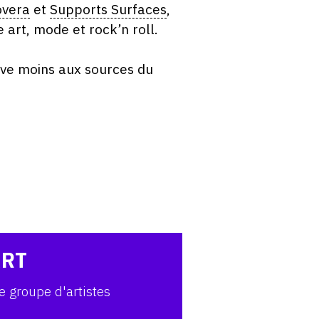
overa
et
Supports Surfaces
,
e art, mode et rock’n roll.
ve moins aux sources du
ART
e groupe d'artistes