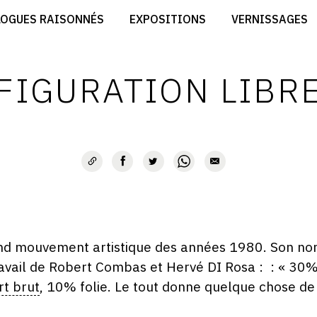
CRÉER SON SITE ARTISTE
LOGUES RAISONNÉS
EXPOSITIONS
VERNISSAGES
CRÉER SON CATALOGUE D'EXPO
RT
PUBLIER SES EXPOSITIONS
ES
DEVENIR CONTRIBUTEUR
FIGURATION LIBR
nd mouvement artistique des années 1980. Son nom
 travail de Robert Combas et Hervé DI Rosa : : « 30
rt brut
, 10% folie. Le tout donne quelque chose de