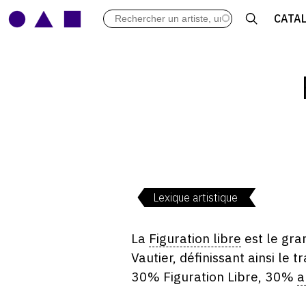
LES VERNISSAGES
CATA
ARCHIVES DES EXPOSITIONS
ACTUALITÉS DU MONDE DE L'A
LIBRAIRIE : LIVRES & CATALOGU
LEXIQUE ARTISTIQUE
Lexique artistique
La
Figuration libre
est le gra
Vautier, définissant ainsi le
30% Figuration Libre, 30%
a