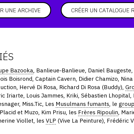
R UNE ARCHIVE
CRÉER UN CATALOGUE 
IÉS
upe Bazooka
, Banlieue-Banlieue, Daniel Baugeste,
çois Boisrond, Captain Cavern, Didier Chamizo, Nin
ction, Hervé Di Rosa, Richard Di Rosa (Buddy),
Gr
ic Iriarte, Louis Jammes, Kriki, Sébastien Lhopital,
snager, Miss.Tic, Les
Musulmans fumants
, le
group
Placid et Muzo, Kim Prisu, les
Frères Ripoulin
, Mari
erine Viollet, les
VLP
(Vive La Peinture), Frédéric 