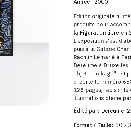
Année
2000
DATE
DESCRITPTION
Edition originale numé
produits pour accompa
la
Figuration libre
en 2
L'exposition s'est d'a
puis à la Galerie Char
Rachlin Lemarié à Pari
Dereume à Bruxelles, 
objet "packagé" est p
ci porte le numéro 68
128 pages, fac similé
illustrations pleine p
Édité par
Dereume, 
ÉDITÉ
PAR
FORMAT
Format / Taille
30 x 