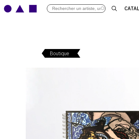
LES VERNISSAGES
CATA
ARCHIVES DES EXPOSITIONS
ACTUALITÉS DU MONDE DE L'A
LIBRAIRIE : LIVRES & CATALOGU
LEXIQUE ARTISTIQUE
Boutique