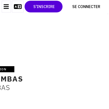
CONTACT
TWITTER
S'INSCRIRE
SE CONNECTER
CGU
PINTEREST
CGV
ION
OMBAS
BAS