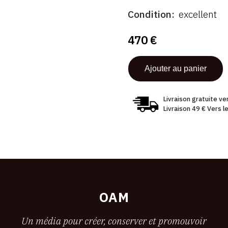
ÉTAT
Condition
excellent
470 €
Livraison gratuite v
Livraison 49 € Vers 
OAM
Un média pour créer, conserver et promouvoir