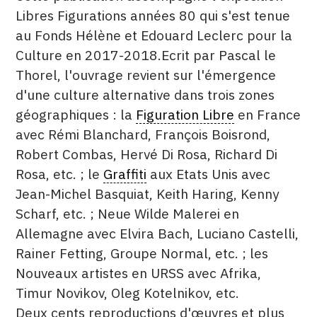
Libres Figurations années 80 qui s'est tenue
CONTACT
au Fonds Hélène et Edouard Leclerc pour la
CGU
Culture en 2017-2018.Ecrit par Pascal le
Thorel, l'ouvrage revient sur l'émergence
CGV
d'une culture alternative dans trois zones
géographiques : la
Figuration Libre
en France
SUIVEZ-NOUS
avec Rémi Blanchard, François Boisrond,
Robert Combas, Hervé Di Rosa, Richard Di
INSTAGRAM
Rosa, etc. ; le
Graffiti
aux Etats Unis avec
Jean-Michel Basquiat, Keith Haring, Kenny
FACEBOOK
Scharf, etc. ; Neue Wilde Malerei en
TWITTER
Allemagne avec Elvira Bach, Luciano Castelli,
Rainer Fetting, Groupe Normal, etc. ; les
PINTEREST
Nouveaux artistes en URSS avec Afrika,
Timur Novikov, Oleg Kotelnikov, etc.
Deux cents reproductions d'œuvres et plus