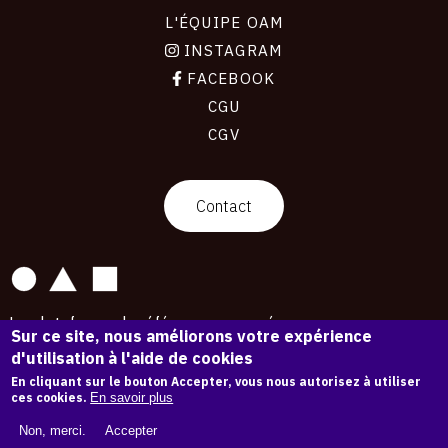
L'ÉQUIPE OAM
INSTAGRAM
FACEBOOK
CGU
CGV
contact
Contact
La plateforme de référence pour créer,
Sur ce site, nous améliorons votre expérience
conserver et promouvoir l'Histoire de l'Art.
d'utilisation à l'aide de cookies
Des catalogues raisonnés aux archives
d'expositions.
En cliquant sur le bouton Accepter, vous nous autorisez à utiliser
ces cookies.
En savoir plus
43 254 œuvres d'art — 7 587 expositions
Non, merci.
Accepter
Copyright © OAM 2026. Tous droits réservés.