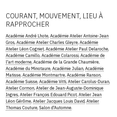
COURANT, MOUVEMENT, LIEU À
RAPPROCHER
Académie André Lhote
,
Académie Atelier Antoine-Jean
Gros
,
Académie Atelier Charles Gleyre
,
Académie
Atelier Léon Cogniet
,
Académie Atelier Paul Delaroche
,
Académie Camillo
,
Académie Colarossi
,
Académie de
l'art moderne
, Académie de la Grande Chaumière,
Académie du Minotaure
,
Académie Julian
,
Académie
Matisse
,
Académie Montmartre
,
Académie Ranson
,
Académie Suisse
,
Académie Vitti
,
Atelier Carolus-Duran
,
Atelier Cormon
,
Atelier de Jean-Auguste-Dominique
Ingres
,
Atelier François Edouard Picot
,
Atelier Jean
Léon Gérôme
,
Atelier Jacques Louis David
,
Atelier
Thomas Couture
,
Salon d'Automne
.