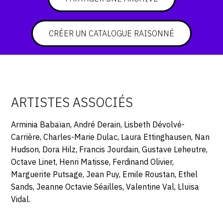
CONTACT
CRÉER UN CATALOGUE RAISONNÉ
CGU
CGV
SUIVEZ-NOUS
ARTISTES ASSOCIÉS
INSTAGRAM
Arminia Babaïan, André Derain, Lisbeth Dévolvé-
Carrière, Charles-Marie Dulac, Laura Ettinghausen, Nan
FACEBOOK
Hudson, Dora Hilz, Francis Jourdain, Gustave Leheutre,
TWITTER
Octave Linet, Henri Matisse, Ferdinand Olivier,
Marguerite Putsage, Jean Puy, Emile Roustan, Ethel
PINTEREST
Sands, Jeanne Octavie Séailles, Valentine Val, Lluïsa
Vidal.