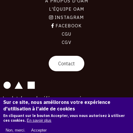
À PROPOS D'OAM
L'ÉQUIPE OAM
INSTAGRAM
FACEBOOK
CGU
CGV
contact
Contact
La plateforme de référence pour créer,
Sur ce site, nous améliorons votre expérience
conserver et promouvoir l'Histoire de l'Art.
d'utilisation à l'aide de cookies
Des catalogues raisonnés aux archives
d'expositions.
En cliquant sur le bouton Accepter, vous nous autorisez à utiliser
ces cookies.
En savoir plus
43 254 œuvres d'art — 7 587 expositions
Non, merci.
Accepter
Copyright © OAM 2026. Tous droits réservés.