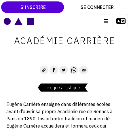
S'INSCRIRE
SE CONNECTER
LE MAGAZINE
Main
ACADÉMIE CARRIÈRE
navigation
CATALOGUES RAISONNÉS
LES EXPOSITIONS
LES VERNISSAGES
ARCHIVES DES EXPOSITIONS
Lexique artistique
ACTUALITÉS DU MONDE DE L'ART
LIBRAIRIE : LIVRES & CATALOGUES
Eugène Carrière enseigne dans différentes écoles
avant d’ouvrir sa propre Académie rue de Rennes à
LEXIQUE ARTISTIQUE
Paris en 1890. Inscrit entre tradition et modernité,
Eugène Carrière accueillera et formera ceux qui