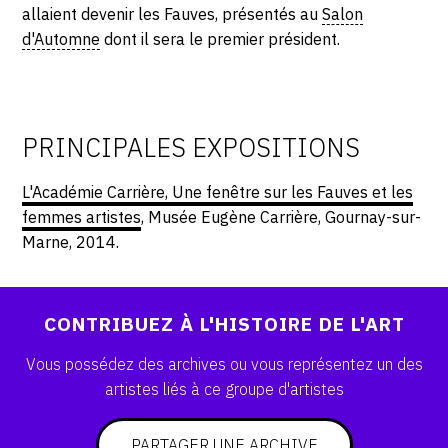
SERVICES
allaient devenir les Fauves, présentés au
Salon
d'Automne
dont il sera le premier président.
CRÉER SON CATALOGUE RAISONNÉ
ABONNEMENTS DÉDIÉS AUX GALERISTES
PRINCIPALES EXPOSITIONS
CRÉER SON SITE ARTISTE
CRÉER SON CATALOGUE D'EXPO
L'Académie Carrière, Une fenêtre sur les Fauves et les
femmes artistes
, Musée Eugène Carrière, Gournay-sur-
PUBLIER SES EXPOSITIONS
Marne, 2014.
DEVENIR CONTRIBUTEUR
CONTRIBUEZ À L'HISTOIRE DE L'ART
À PROPOS
Vous possédez des archives ou vous représentez un des
artistes liés à ce groupe d'artistes
L'ÉQUIPE OAM
À PROPOS D'OAM
PARTAGER UNE ARCHIVE