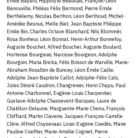
Émile Bayard, Hippolyte Beauvais, François-Léon
Benouville, Philéas Félix Bermond, Pierre Émile
Berthélemy, Nicolas Berthon, Léon Berthoud, Michel-
Amédée Besnus, Melle Biet, Jean Baptiste Philippe
Emile Bin, Charles Octave Blanchard, Nils Blommér,
Rosa Bonheur, Léon Bonnat, Henri-Arthur Bonnefoy,
Auguste Bouchet, Alfred Boucher, Auguste Boulard,
Hortense Bourgeois, Narcisse Bourgeon, Adolphe
Bourgoin, Maria Bricka, Félix Brissot de Warville, Marie-
Abraham Rosalbin de Buncey, Léon Émile Caille,
Adolphe Jean-Baptiste Callot, Adolphe-Félix Cals,
Jules Désiré Caudron, Changrenier, Henri Chapu, Paul
Antoine Charbonnel, Eugène-Louis Charpentier,
Gustave-Adolphe Chassevent-Bacques, Laure de
Chatillon-Delaune, Marguerite-Marie Chenu, François
Chifflard, Martin Claverie, Jacques-François-Camille
Clère, Alfred Cluysenaar, Louis-Eugène Coedès, Marie
Pauline Coeffier, Marie-Amélie Cogniet, Pierre