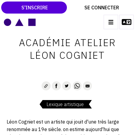
S'INSCRIRE
SE CONNECTER
LE MAGAZINE
Main
ACADÉMIE ATELIER
navigation
CATALOGUES RAISONNÉS
LÉON COGNIET
LES EXPOSITIONS
LES VERNISSAGES
ARCHIVES DES EXPOSITIONS
ACTUALITÉS DU MONDE DE L'ART
Lexique artistique
LIBRAIRIE : LIVRES & CATALOGUES
LEXIQUE ARTISTIQUE
Léon Cogniet est un artiste qui jouit d'une très large
renommée au 19e siècle. on estime aujourd'hui que