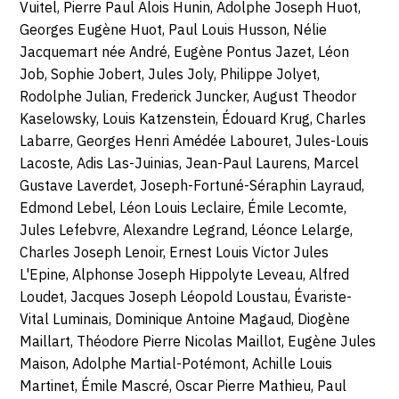
Vuitel, Pierre Paul Alois Hunin, Adolphe Joseph Huot,
Georges Eugène Huot, Paul Louis Husson, Nélie
Jacquemart née André, Eugène Pontus Jazet, Léon
Job, Sophie Jobert, Jules Joly, Philippe Jolyet,
Rodolphe Julian, Frederick Juncker, August Theodor
Kaselowsky, Louis Katzenstein, Édouard Krug, Charles
Labarre, Georges Henri Amédée Labouret, Jules-Louis
Lacoste, Adis Las-Juinias, Jean-Paul Laurens, Marcel
Gustave Laverdet, Joseph-Fortuné-Séraphin Layraud,
Edmond Lebel, Léon Louis Leclaire, Émile Lecomte,
Jules Lefebvre, Alexandre Legrand, Léonce Lelarge,
Charles Joseph Lenoir, Ernest Louis Victor Jules
L'Epine, Alphonse Joseph Hippolyte Leveau, Alfred
Loudet, Jacques Joseph Léopold Loustau, Évariste-
Vital Luminais, Dominique Antoine Magaud, Diogène
Maillart, Théodore Pierre Nicolas Maillot, Eugène Jules
Maison, Adolphe Martial-Potémont, Achille Louis
Martinet, Émile Mascré, Oscar Pierre Mathieu, Paul