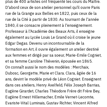
plus de 400 artistes ont fréquenté les cours du Maître.
SERVICES
D'abord ceux de son atelier personnel qu'il ouvre Paris
rue de la Grange aux Belles en 1822, puis ceux de la
CRÉER SON CATALOGUE RAISONNÉ
rue de la Cité à partir de 1830. Au tournant de l'année
1840, il se consacre pleinement à l'enseignement.
ABONNEMENTS DÉDIÉS AUX GALERISTES
Professeur à l'Académie des Beaux Arts, il enseigne
CRÉER SON SITE ARTISTE
également au Lycée Louis Le Grand où il croise le jeune
Edgar Degas. Devenu un incontournable de la
CRÉER SON CATALOGUE D'EXPO
formation en Art, il ouvre également un atelier destiné
PUBLIER SES EXPOSITIONS
aux femmes et dirigé par sa soeur, Marie-Emile Cogniet,
et sa femme Caroline Thévenin, épousée en 1865.
DEVENIR CONTRIBUTEUR
On connaît aussi le nom des modèles : Merchaix,
Dubosc, Georgette, Marie et Clara. Clara, âgée de 16
ans, devint le modèle privé de Léon Cogniet. Enseignent
À PROPOS
dans ces ateliers, Henry Axelfeld, Félix Joseph Barrias,
Eugène Girardet, Charles Théodore Frère dit Frère Bey,
L'ÉQUIPE OAM
Eugène Ernest Hillemacher, Emile Vernet-Lecomte,
Evariste-Vital Luminais, Gustav Richter, Vincent Alfred
À PROPOS D'OAM