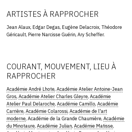
ARTISTES À RAPPROCHER
Jean Alaux, Edgar Degas, Eugène Delacroix, Théodore
Géricault, Pierre Narcisse Guérin, Ary Scheffer.
COURANT, MOUVEMENT, LIEU À
RAPPROCHER
Académie André Lhote
,
Académie Atelier Antoine-Jean
Gros
,
Académie Atelier Charles Gleyre
,
Académie
Atelier Paul Delaroche
,
Académie Camillo
,
Académie
Carrière
,
Académie Colarossi
,
Académie de l'art
moderne
, Académie de la Grande Chaumière,
Académie
du Minotaure
,
Académie Julian
,
Académie Matisse
,