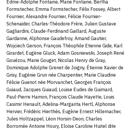
Edme-Adolphe Fontaine, Marie Fontaine, Bertha
Formstecher, Emma Formstecher, Félix Fossey, Albert
Fournier, Alexandre Fournier, Félicie Fournier-
Schenaider, Charles-Théodore Frère, Julien Gustave
Gagliardini, Claude-Ferdinand Gaillard, Auguste
Gardanne, Alphonse Gaudefroy, Amand Gautier,
Wojciech Gerson, François Théophile Etienne Gide, Karl
Girardet, Eugène Gluck, Adam Gosniewski, Joseph René
Gouézou, Marie Gouget, Nicolas Henry de Gray,
Dominique Adolphe Grenet de Joigny, Étienne Xavier de
Grisy, Eugénie Grun née Charpentier, Marie Claudine
Félicie Guenot née Morvanchet, Georges François
Guiaud, Jacques Guiaud, Louise Eudes de Guimard,
Paul-Pierre Hamon, François Claude Hayette, Louis
Casimir Henault, Adelina-Margarita Hertl, Alphonse
Hervier, Frédéric Hierthès, Eugène Ernest Hillemacher,
Jules Holtzappel, Léon Horsin-Deon, Charles
Borromée Antoine Houry, Eloïse Caroline Huitel dite