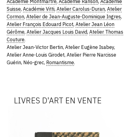
Académie Montmartre
,
Académie Ranson
,
Académie
Suisse
,
Académie Vitti
,
Atelier Carolus-Duran
,
Atelier
Cormon
,
Atelier de Jean-Auguste-Dominique Ingres
,
Atelier François Edouard Picot
,
Atelier Jean Léon
Gérôme
,
Atelier Jacques Louis David
,
Atelier Thomas
Couture
.
Atelier Jean-Victor Bertin, Atelier Eugène Isabey,
Atelier Anne-Louis Girodet, Atelier Pierre Narcisse
Guérin, Néo-grec,
Romantisme
.
LIVRES D'ART EN VENTE