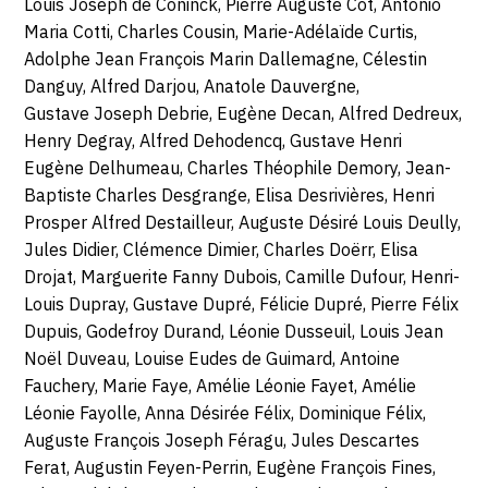
Louis Joseph de Coninck, Pierre Auguste Cot, Antonio
Maria Cotti, Charles Cousin, Marie-Adélaïde Curtis,
Adolphe Jean François Marin Dallemagne, Célestin
Danguy, Alfred Darjou, Anatole Dauvergne,
Gustave Joseph Debrie, Eugène Decan, Alfred Dedreux,
Henry Degray, Alfred Dehodencq, Gustave Henri
Eugène Delhumeau, Charles Théophile Demory, Jean-
Baptiste Charles Desgrange, Elisa Desrivières, Henri
Prosper Alfred Destailleur, Auguste Désiré Louis Deully,
Jules Didier, Clémence Dimier, Charles Doërr, Elisa
Drojat, Marguerite Fanny Dubois, Camille Dufour, Henri-
Louis Dupray, Gustave Dupré, Félicie Dupré, Pierre Félix
Dupuis, Godefroy Durand, Léonie Dusseuil, Louis Jean
Noël Duveau, Louise Eudes de Guimard, Antoine
Fauchery, Marie Faye, Amélie Léonie Fayet, Amélie
Léonie Fayolle, Anna Désirée Félix, Dominique Félix,
Auguste François Joseph Féragu, Jules Descartes
Ferat, Augustin Feyen-Perrin, Eugène François Fines,