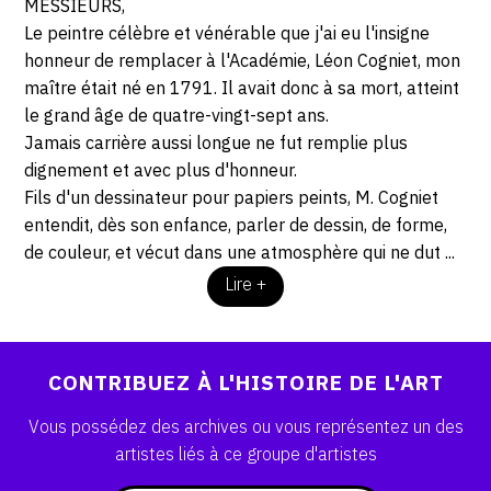
MESSIEURS,
Le peintre célèbre et vénérable que j'ai eu l'insigne
honneur de remplacer à l'Académie, Léon Cogniet, mon
maître était né en 1791. Il avait donc à sa mort, atteint
le grand âge de quatre-vingt-sept ans.
Jamais carrière aussi longue ne fut remplie plus
dignement et avec plus d'honneur.
Fils d'un dessinateur pour papiers peints, M. Cogniet
entendit, dès son enfance, parler de dessin, de forme,
de couleur, et vécut dans une atmosphère qui ne dut ...
Lire +
CONTRIBUEZ À L'HISTOIRE DE L'ART
Vous possédez des archives ou vous représentez un des
artistes liés à ce groupe d'artistes