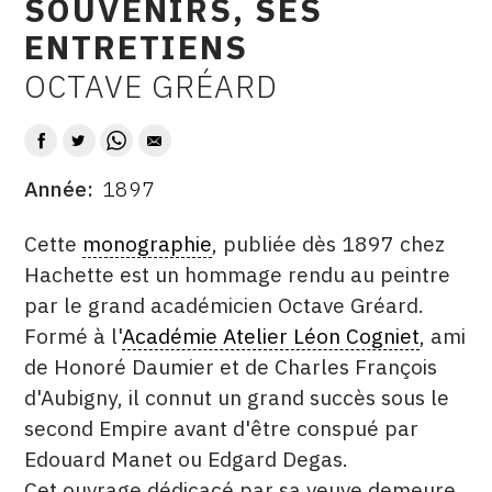
SOUVENIRS, SES
CONTACT
ENTRETIENS
CGU
OCTAVE GRÉARD
AUTEUR
CGV
Année
1897
SUIVEZ-NOUS
DATE
DESCRITPTION
Cette
monographie
, publiée dès 1897 chez
INSTAGRAM
Hachette est un hommage rendu au peintre
par le grand académicien Octave Gréard.
FACEBOOK
Formé à l'
Académie Atelier Léon Cogniet
, ami
TWITTER
de Honoré Daumier et de Charles François
PINTEREST
d'Aubigny, il connut un grand succès sous le
second Empire avant d'être conspué par
Edouard Manet ou Edgard Degas.
Cet ouvrage dédicacé par sa veuve demeure