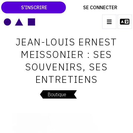
S'INSCRIRE
SE CONNECTER
LE MAGAZINE
Main
JEAN-LOUIS ERNEST
navigation
CATALOGUES RAISONNÉS
MEISSONIER : SES
LES EXPOSITIONS
SOUVENIRS, SES
LES VERNISSAGES
ENTRETIENS
ARCHIVES DES EXPOSITIONS
ACTUALITÉS DU MONDE DE L'ART
Boutique
LIBRAIRIE : LIVRES & CATALOGUES
LEXIQUE ARTISTIQUE