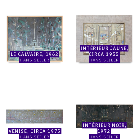
Catalogue
Catalogue
raisonné,
raisonné,
Hans
Hans
Seiler,
Seiler,
Le
Intérieur
calvaire,
jaune,
INTÉRIEUR JAUNE,
1962
circa
LE CALVAIRE, 1962
CIRCA 1955
1955
HANS SEILER
HANS SEILER
Catalogue
Catalogue
raisonné,
raisonné,
Hans
Hans
Seiler,
Seiler,
Venise,
Intérieur
circa
noir,
INTÉRIEUR NOIR,
1975
1972
VENISE, CIRCA 1975
1972
HANS SEILER
HANS SEILER