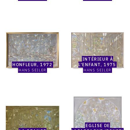
Catalogue
Catalogue
raisonné,
raisonné,
Hans
Hans
Seiler,
Seiler,
Honfleur,
Intérieur
1972
à
INTÉRIEUR À
l'enfant,
HONFLEUR, 1972
L'ENFANT, 1975
1975
HANS SEILER
HANS SEILER
Catalogue
Catalogue
raisonné,
raisonné,
Hans
Hans
Seiler,
Seiler,
La
Eglise
EGLISE DE
grange
de