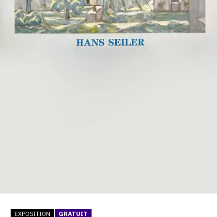
SERVICES
CRÉER SON CATALOGUE RAISONNÉ
ABONNEMENTS DÉDIÉS AUX GALERISTES
CRÉER SON SITE ARTISTE
CRÉER SON CATALOGUE D'EXPO
PUBLIER SES EXPOSITIONS
DEVENIR CONTRIBUTEUR
À PROPOS
L'ÉQUIPE OAM
À PROPOS D'OAM
EXPOSITION
GRATUIT