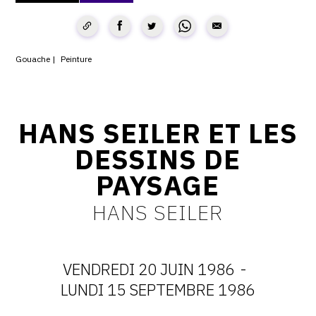
CONTACT
CGU
Gouache
Peinture
CGV
HANS SEILER ET LES
SUIVEZ-NOUS
DESSINS DE
INSTAGRAM
PAYSAGE
FACEBOOK
HANS SEILER
TWITTER
PINTEREST
VENDREDI 20 JUIN 1986
-
DATES
LUNDI 15 SEPTEMBRE 1986