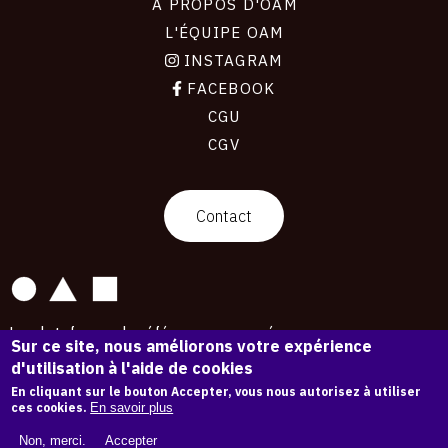
À PROPOS D'OAM
L'ÉQUIPE OAM
INSTAGRAM
FACEBOOK
CGU
CGV
contact
Contact
La plateforme de référence pour créer,
Sur ce site, nous améliorons votre expérience
conserver et promouvoir l'Histoire de l'Art.
d'utilisation à l'aide de cookies
Des catalogues raisonnés aux archives
d'expositions.
En cliquant sur le bouton Accepter, vous nous autorisez à utiliser
ces cookies.
En savoir plus
43 254 œuvres d'art — 7 587 expositions
Non, merci.
Accepter
Copyright © OAM 2026. Tous droits réservés.