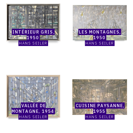
Catalogue
Catalogue
raisonné,
raisonné,
Hans
Hans
Seiler,
Seiler,
Intérieur
Les
gris,
Montagnes,
INTÉRIEUR GRIS,
LES MONTAGNES,
1950
1950
1950
1950
HANS SEILER
HANS SEILER
Catalogue
Catalogue
raisonné,
raisonné,
Hans
Hans
Seiler,
Seiler,
Vallée
Cuisine
de
paysanne,
VALLÉE DE
CUISINE PAYSANNE,
montagne,
1955
MONTAGNE, 1954
1955
1954
HANS SEILER
HANS SEILER