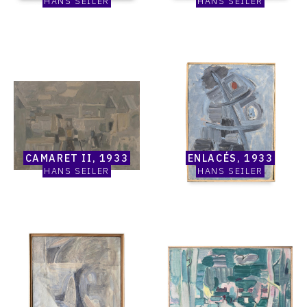
HANS SEILER
HANS SEILER
1932
Catalogue
Catalogue
raisonné,
raisonné,
Hans
Hans
Seiler,
Seiler,
Camaret
Enlacés,
II,
1933
1933
CAMARET II, 1933
ENLACÉS, 1933
HANS SEILER
HANS SEILER
Catalogue
Catalogue
raisonné,
raisonné,
Hans
Hans
Seiler,
Seiler,
Composition,
Près