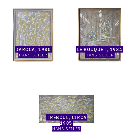
Catalogue
Catalogue
raisonné,
raisonné,
Hans
Hans
Seiler,
Seiler,
Daroca,
Le
1980
bouquet,
1984
DAROCA, 1980
LE BOUQUET, 1984
HANS SEILER
HANS SEILER
Catalogue
raisonné,
Hans
Seiler,
Tréboul,
circa
TRÉBOUL, CIRCA
1985
1985
HANS SEILER