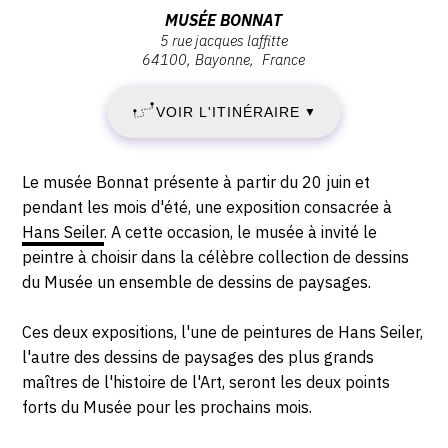
:
Adresse
MUSÉE BONNAT
5 rue jacques laffitte
VENDREDI
:
64100
Bayonne
France
Musée
20
Bonnat,
VOIR L'ITINÉRAIRE
▼
5
JUIN
Rue
Jacques
1986
Description,
Le musée Bonnat présente à partir du 20 juin et
Laffitte,
horaires...
pendant les mois d'été, une exposition consacrée à
-
64100
Hans Seiler
. A cette occasion, le musée à invité le
Bayonne
peintre à choisir dans la célèbre collection de dessins
LUNDI
du Musée un ensemble de dessins de paysages.
15
Ces deux expositions, l'une de peintures de Hans Seiler,
SEPTEMBRE
l'autre des dessins de paysages des plus grands
maîtres de l'histoire de l'Art, seront les deux points
1986
forts du Musée pour les prochains mois.