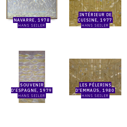
Seiler,
Seiler,
Navarre,
Intérieur
1978
de
INTÉRIEUR DE
cuisine,
NAVARRE, 1978
CUISINE, 1977
1977
HANS SEILER
HANS SEILER
Catalogue
Catalogue
raisonné,
raisonné,
Hans
Hans
Seiler,
Seiler,
Souvenir
Les
d'Espagne,
pélerins
SOUVENIR
LES PÉLERINS
1979
d'Emmaüs,
D'ESPAGNE, 1979
D'EMMAÜS, 1980
1980
HANS SEILER
HANS SEILER