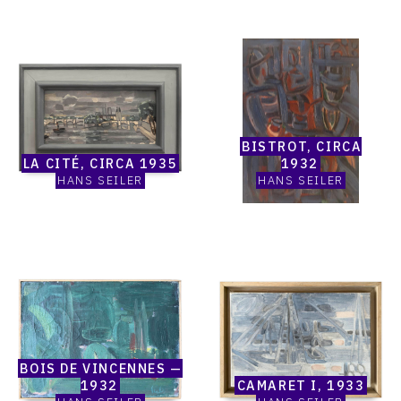
Catalogue
Catalogue
raisonné,
raisonné,
Hans
Hans
Seiler,
Seiler,
La
Bistrot,
cité,
circa
BISTROT, CIRCA
circa
1932
LA CITÉ, CIRCA 1935
1932
1935
HANS SEILER
HANS SEILER
Catalogue
Catalogue
raisonné,
raisonné,
Hans
Hans
Seiler,
Seiler,
Bois
Camaret
de
I,
BOIS DE VINCENNES —
Vincennes
1933
1932
CAMARET I, 1933
—