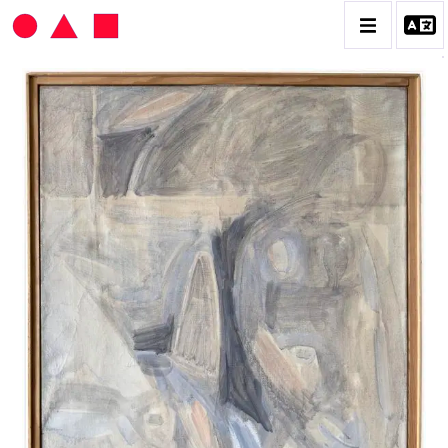
HANS SEILER
BIOGRAPHIE
CATALOGUE DES OEUVRES
VOL. 1 : LES PEINTURES
VOL. 2 : LES GOUACHES
VOL. 3 : CRAYONS DE COULEUR ET FUSAINS
CONTACT