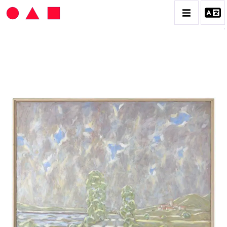
HANS SEILER
BIOGRAPHIE
CATALOGUE DES OEUVRES
VOL. 1 : LES PEINTURES
VOL. 2 : LES GOUACHES
VOL. 3 : CRAYONS DE COULEUR ET FUSAINS
CONTACT