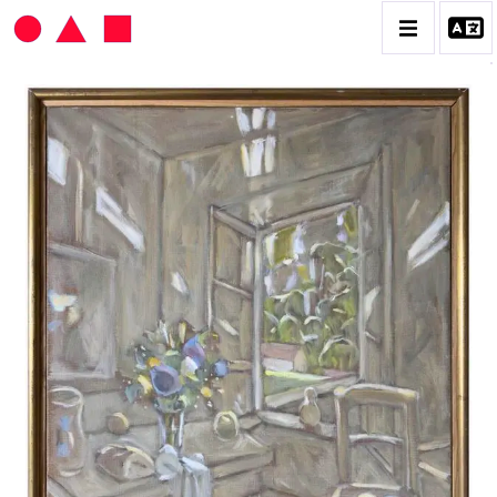
HANS SEILER
BIOGRAPHIE
CATALOGUE DES OEUVRES
VOL. 1 : LES PEINTURES
VOL. 2 : LES GOUACHES
VOL. 3 : CRAYONS DE COULEUR ET FUSAINS
CONTACT