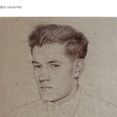
CATALOGUE DES OEUVRES
des oeuvres
VOL. 1 : LES PEINTURES
VOL. 2 : LES GOUACHES
VOL. 3 : CRAYONS DE COULEUR ET FUSAINS
CONTACT