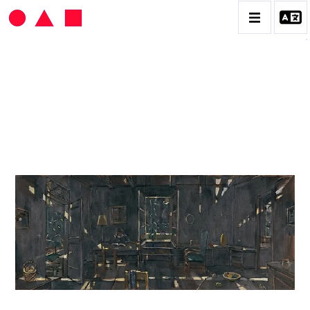
HANS SEILER
BIOGRAPHIE
CATALOGUE DES OEUVRES
VOL. 1 : LES PEINTURES
VOL. 2 : LES GOUACHES
VOL. 3 : CRAYONS DE COULEUR ET FUSAINS
CONTACT