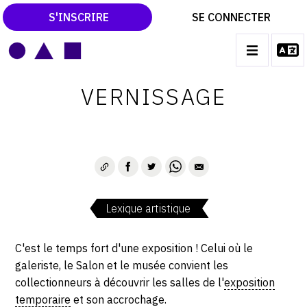
S'INSCRIRE
SE CONNECTER
LE MAGAZINE
Main
VERNISSAGE
navigation
CATALOGUES RAISONNÉS
LES EXPOSITIONS
LES VERNISSAGES
ARCHIVES DES EXPOSITIONS
Lexique artistique
ACTUALITÉS DU MONDE DE L'ART
LIBRAIRIE : LIVRES & CATALOGUES
C'est le temps fort d'une exposition ! Celui où le
galeriste, le Salon et le musée convient les
LEXIQUE ARTISTIQUE
collectionneurs à découvrir les salles de l'
exposition
temporaire
et son accrochage.