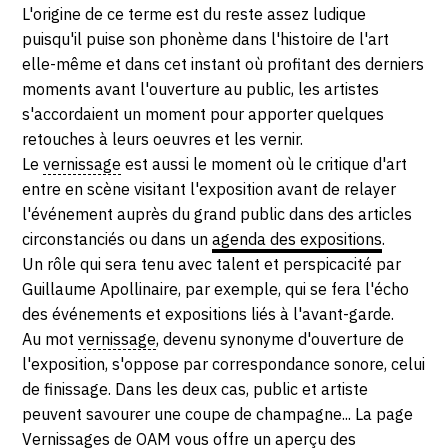
SERVICES
L'origine de ce terme est du reste assez ludique
puisqu'il puise son phonème dans l'histoire de l'art
elle-même et dans cet instant où profitant des derniers
CRÉER SON CATALOGUE RAISONNÉ
moments avant l'ouverture au public, les artistes
ABONNEMENTS DÉDIÉS AUX GALERISTES
s'accordaient un moment pour apporter quelques
retouches à leurs oeuvres et les vernir.
CRÉER SON SITE ARTISTE
Le
vernissage
est aussi le moment où le critique d'art
entre en scène visitant l'exposition avant de relayer
CRÉER SON CATALOGUE D'EXPO
l'événement auprès du grand public dans des articles
PUBLIER SES EXPOSITIONS
circonstanciés ou dans un
agenda des expositions
.
Un rôle qui sera tenu avec talent et perspicacité par
DEVENIR CONTRIBUTEUR
Guillaume Apollinaire, par exemple, qui se fera l'écho
des événements et expositions liés à l'avant-garde.
Au mot
vernissage
, devenu synonyme d'ouverture de
À PROPOS
l'exposition, s'oppose par correspondance sonore, celui
de finissage. Dans les deux cas, public et artiste
L'ÉQUIPE OAM
peuvent savourer une coupe de champagne... La page
À PROPOS D'OAM
Vernissages de OAM
vous offre un aperçu des