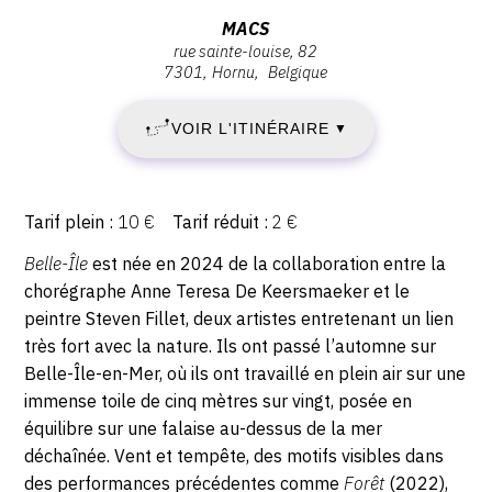
-
Adresse
MACS
DIMANCHE
rue sainte-louise, 82
:
7301
Hornu
Belgique
MACS,
1
Rue
VOIR L'ITINÉRAIRE
▼
NOVEMBRE
Sainte-
Louise,
2026
82,
7301
Tarif plein
10 €
Tarif réduit
2 €
Tarifs
Hornu
Description,
Belle-Île
est née en 2024 de la collaboration entre la
horaires...
chorégraphe Anne Teresa De Keersmaeker et le
peintre Steven Fillet, deux artistes entretenant un lien
très fort avec la nature. Ils ont passé l’automne sur
Belle-Île-en-Mer, où ils ont travaillé en plein air sur une
immense toile de cinq mètres sur vingt, posée en
équilibre sur une falaise au-dessus de la mer
déchaînée. Vent et tempête, des motifs visibles dans
des performances précédentes comme
Forêt
(2022),