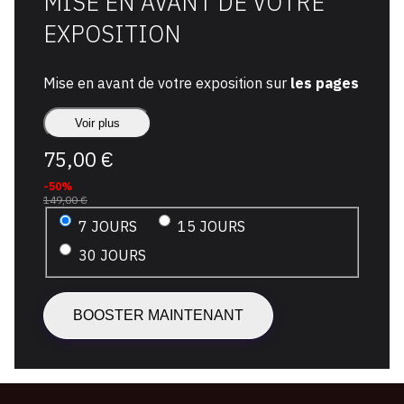
MISE EN AVANT DE VOTRE
EXPOSITION
Mise en avant de votre exposition sur
les pages
les plus vues
d'OAM
Voir plus
+
LES
75,00 €
ACCUEIL
EXPOSITIONS
-50%
+
+
LES
149,00 €
VERNISSAGES
7 JOURS
15 JOURS
Instagram et FB
30 JOURS
Nos pages reçoivent principalement des visites
de passionnés d'arts et de collectionneurs. En
activant votre
Pack Boost
, vous assurez la
visibilité de votre exposition dès sa publication.
+ AJOUT DE VUES DE L'EXPOSITION