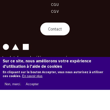
CGU
CGV
contact
Contact
La plateforme de référence pour créer,
Sur ce site, nous améliorons votre expérience
conserver et promouvoir l'Histoire de l'Art.
d'utilisation à l'aide de cookies
Des catalogues raisonnés aux archives
d'expositions.
En cliquant sur le bouton Accepter, vous nous autorisez à utiliser
ces cookies.
En savoir plus
43 254 œuvres d'art — 7 587 expositions
Non, merci.
Accepter
Copyright © OAM 2026. Tous droits réservés.