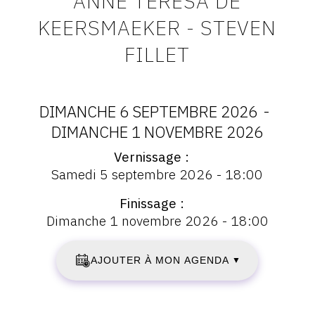
ANNE TERESA DE
CONTACT
KEERSMAEKER - STEVEN
FILLET
CGU
CGV
DIMANCHE 6 SEPTEMBRE 2026
-
SUIVEZ-NOUS
DATES
DIMANCHE 1 NOVEMBRE 2026
Vernissage
:
Vernissage
INSTAGRAM
Samedi 5 septembre 2026 - 18:00
:
DIMANCHE
Vernissage
FACEBOOK
Finissage
Samedi
6
Dimanche 1 novembre 2026 - 18:00
TWITTER
5
septembre
SEPTEMBRE
PINTEREST
2026
AJOUTER À MON AGENDA
▼
-
2026
18:00