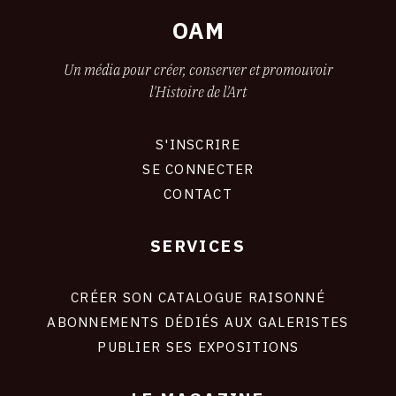
OAM
7 jours (pack essentiel)
Affichage illimité sur les pages majeures d'OAM
Un média pour créer, conserver et promouvoir
auprès d’une cible composée de 100% de
l'Histoire de l'Art
passionnés d’art.
S'INSCRIRE
15 jours (pack avantage)
CONNEXION
SE CONNECTER
Une économie de 15% pour une visibilité
CONTACT
renforcée auprès d’un public passionné d’art.
30 jours (pack Boost total)
SERVICES
Footer
Une économie de 33% pour un coût de 13,3 €
liens
par jour.
site
CRÉER SON CATALOGUE RAISONNÉ
ABONNEMENTS DÉDIÉS AUX GALERISTES
PUBLIER SES EXPOSITIONS