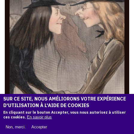
SUR CE SITE, NOUS AMÉLIORONS VOTRE EXPÉRIENCE
D'UTILISATION À L'AIDE DE COOKIES
En cliquant sur le bouton Accepter, vous nous autorisez à utiliser
ces cookies.
En savoir plus
Non, merci.
Accepter
3 Février 2023
28 Mai 2023