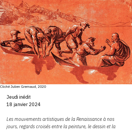
SERVICES
CRÉER SON CATALOGUE RAISONNÉ
ABONNEMENTS DÉDIÉS AUX GALERISTES
CRÉER SON SITE ARTISTE
CRÉER SON CATALOGUE D'EXPO
PUBLIER SES EXPOSITIONS
DEVENIR CONTRIBUTEUR
Cliché Julien Gremaud, 2020
Jeudi inédit
À PROPOS
18 janvier 2024
L'ÉQUIPE OAM
Les mouvements artistiques de la Renaissance à nos
jours, regards croisés entre la peinture, le dessin et la
À PROPOS D'OAM