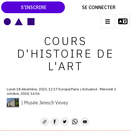
S'INSCRIRE
SE CONNECTER
LE MAGAZINE
Main
COURS
navigation
CATALOGUES RAISONNÉS
D'HISTOIRE DE
LES EXPOSITIONS
L'ART
LES VERNISSAGES
ARCHIVES DES EXPOSITIONS
Lundi 18 décembre, 2023, 12:17 Europe/Paris | Actualisé : Mercredi 2
ACTUALITÉS DU MONDE DE L'ART
octobre, 2024, 16:56
LIBRAIRIE : LIVRES & CATALOGUES
| Musée Jenisch Vevey
LEXIQUE ARTISTIQUE