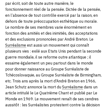
SERVICES
par écrit, soit de toute autre manière, le
fonctionnement réel de la pensée. Dictée de la pensée,
en l’absence de tout contrôle exercé par la raison, en
CRÉER SON CATALOGUE RAISONNÉ
dehors de toute préoccupation esthétique ou morale.
ABONNEMENTS DÉDIÉS AUX GALERISTES
Le nombre de ses membres varie énormément en
fonction des amitiés et des inimitiés, des acceptations
CRÉER SON SITE ARTISTE
et des exclusions prononcées par André Breton. Le
Surréalisme
est aussi un mouvement qui connaît
CRÉER SON CATALOGUE D'EXPO
plusieurs vies : exilé aux Etats Unis pendant la seconde
PUBLIER SES EXPOSITIONS
guerre mondiale, il se reforme outre atlantique ; il
essaime également un peu partout dans le monde
DEVENIR CONTRIBUTEUR
pour donner naissance au Groupe Surréaliste de
Tchécoslovaquie, au Groupe Surréaliste de Birmingham,
etc. Trois ans après la mort d'André Breton en 1966,
À PROPOS
Jean Schutz annonce la mort du
Surréalisme
dans un
article intitulé le Le Quatrième Chant et publié par Le
L'ÉQUIPE OAM
Monde en 1969. Le mouvement renaît de ses cendres
À PROPOS D'OAM
aussitôt : les Surréalistes protestent contre la décision