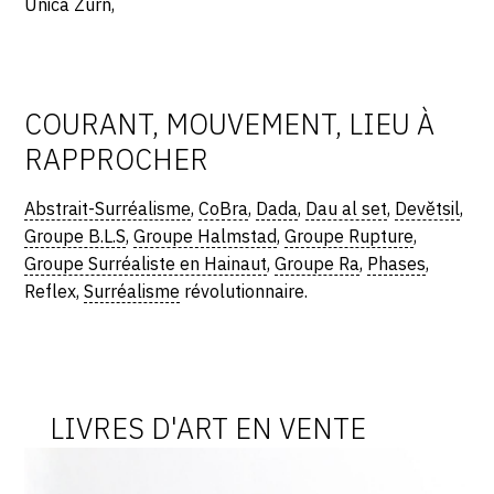
Unica Zürn,
COURANT, MOUVEMENT, LIEU À
RAPPROCHER
Abstrait-Surréalisme
,
CoBra
,
Dada
,
Dau al set
,
Devětsil
,
Groupe B.L.S
,
Groupe Halmstad
,
Groupe Rupture
,
Groupe Surréaliste en Hainaut
,
Groupe Ra
,
Phases
,
Reflex,
Surréalisme
révolutionnaire.
LIVRES D'ART EN VENTE