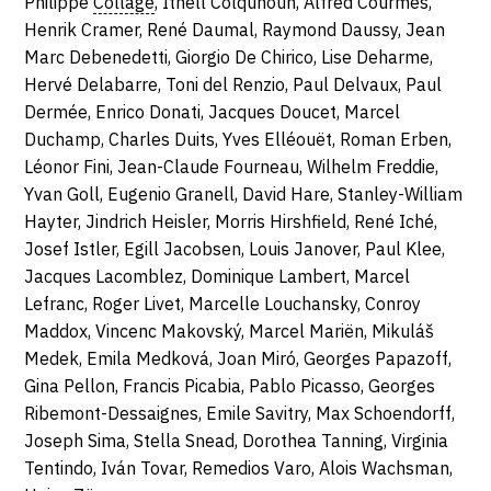
Philippe
Collage
, Ithell Colquhoun, Alfred Courmes,
Henrik Cramer, René Daumal, Raymond Daussy, Jean
Marc Debenedetti, Giorgio De Chirico, Lise Deharme,
Hervé Delabarre, Toni del Renzio, Paul Delvaux, Paul
Dermée, Enrico Donati, Jacques Doucet, Marcel
Duchamp, Charles Duits, Yves Elléouët, Roman Erben,
Léonor Fini, Jean-Claude Fourneau, Wilhelm Freddie,
Yvan Goll, Eugenio Granell, David Hare, Stanley-William
Hayter, Jindrich Heisler, Morris Hirshfield, René Iché,
Josef Istler, Egill Jacobsen, Louis Janover, Paul Klee,
Jacques Lacomblez, Dominique Lambert, Marcel
Lefranc, Roger Livet, Marcelle Louchansky, Conroy
Maddox, Vincenc Makovský, Marcel Mariën, Mikuláš
Medek, Emila Medková, Joan Miró, Georges Papazoff,
Gina Pellon, Francis Picabia, Pablo Picasso, Georges
Ribemont-Dessaignes, Emile Savitry, Max Schoendorff,
Joseph Sima, Stella Snead, Dorothea Tanning, Virginia
Tentindo, Iván Tovar, Remedios Varo, Alois Wachsman,