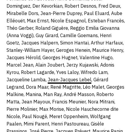
Dominguez, Der Kevorkian, Robert Desnos, Fred Deux,
Mirabelle Dors, Jean-Pierre Duprey, Paul Eluard, Aube
Elléouët, Max Ernst, Nicole Espagnol, Esteban Francès,
Théo Gerber, Roland Giguère, Reggio Emilia Giovanna
(Anna Voggi), Guy Girard, Camille Goemans, Henri
Goetz, Jacques Halpern, Simon Hantaï, Arthur Harfaux,
Stanley-William Hayer, Geroges Henein, Maurice Henry,
Jacques Hérold, Georges Hugnet, Valentine Hugo,
Marcel Jean, Alain Joubert, Jerzy Kujawski, Adonis
Kyrou, Robert Lagarde, Yves Laloy, Wifredo Lam,
Jacqueline Lamba,
Jean-Jacques Lebel
, Gérard
Legrand, Dora Maar, René Magritte, Léo Malet, Georges
Malkine, Manina, Man Ray, André Masson, Roberto
Matta, Jean Mayoux, Francis Meunier, Nora Mitrani,
Pierre Molinier, Max Morise, Nicole Hauchecorne dite
Nicole, Paul Nougé, Meret Oppenheim, Wolfgang
Paalen, Mimi Parent, Henri Pastoureau, Gisèle
Prassinos, José Pierre, Jacques Prévert, Maurice
Rapin
,