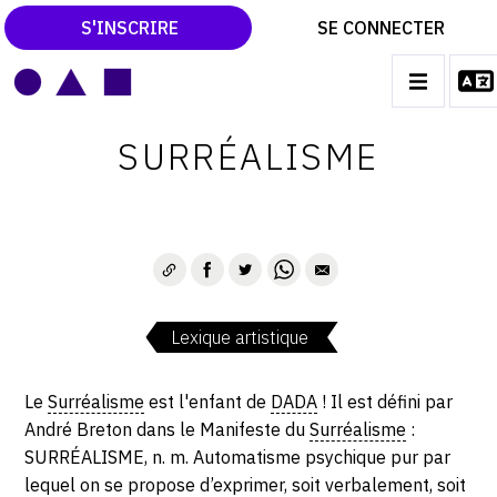
S'INSCRIRE
SE CONNECTER
LE MAGAZINE
Main
SURRÉALISME
navigation
CATALOGUES RAISONNÉS
LES EXPOSITIONS
LES VERNISSAGES
ARCHIVES DES EXPOSITIONS
Lexique artistique
ACTUALITÉS DU MONDE DE L'ART
LIBRAIRIE : LIVRES & CATALOGUES
Le
Surréalisme
est l'enfant de
DADA
! Il est défini par
André Breton dans le Manifeste du
Surréalisme
:
LEXIQUE ARTISTIQUE
SURRÉALISME, n. m. Automatisme psychique pur par
lequel on se propose d’exprimer, soit verbalement, soit